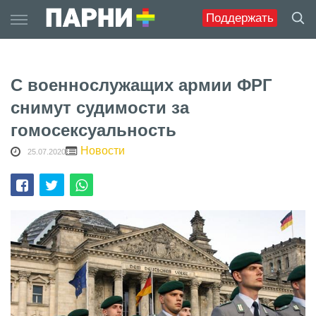
Skip
Поддержать
to
content
С военнослужащих армии ФРГ
снимут судимости за
гомосексуальность
Новости
25.07.2020