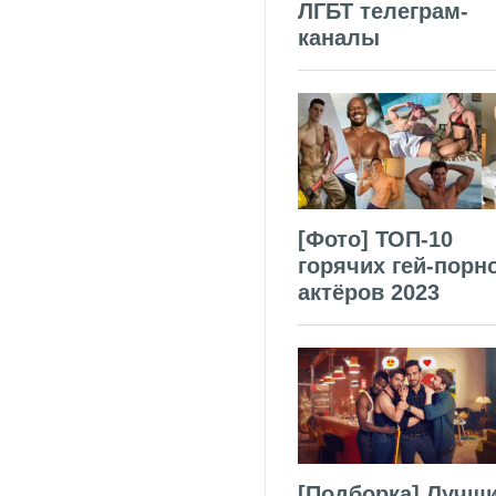
ЛГБТ телеграм-
каналы
[Фото] ТОП-10
горячих гей-порн
актёров 2023
[Подборка] Лучш