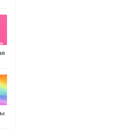
ая
лы