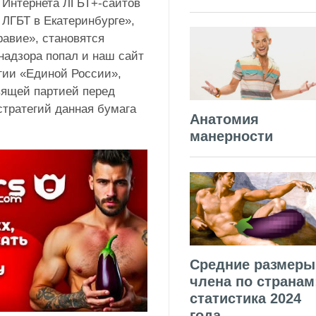
о Интернета ЛГБТ+
-сайтов
 ЛГБТ в Екатеринбурге»,
равие», становятся
надзора
попал и наш сайт
гии «Единой России»,
авящей партией перед
стратегий данная бумага
Анатомия
.
манерности
Средние размеры
члена по странам
статистика 2024
года