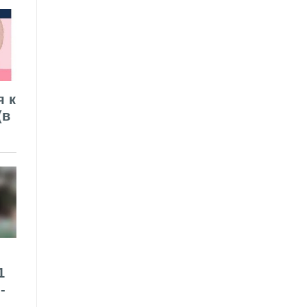
я к
(в
1
-