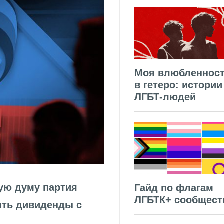
Моя влюбленнос
в гетеро: истории
ЛГБТ-людей
ую думу партия
Гайд по флагам
ЛГБТК+ сообщест
ить дивиденды с