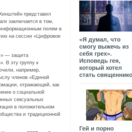
Хинштейн
представил
аги заключается в том,
д информационным полем в
гию на сессии «Цифровое
«Я думал, что
смогу выжечь из
себя грех».
и» — защита
Исповедь гея,
. В эту группу к
который хотел
ючили, например,
стать священник
ыслу членов «Единой
рмации, отражающей, как
ление о социальной
онных сексуальных
мация в положительном
 общества и традиционной
Гей и порно