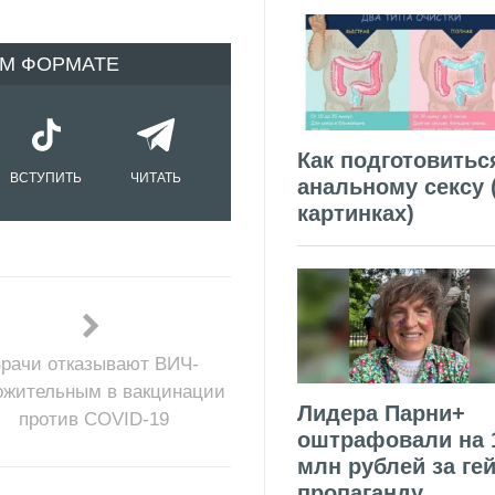
ОМ ФОРМАТЕ
Как подготовитьс
ВСТУПИТЬ
ЧИТАТЬ
анальному сексу 
картинках)
рачи отказывают ВИЧ-
ожительным в вакцинации
Лидера Парни+
против COVID-19
оштрафовали на 
млн рублей за гей
пропаганду