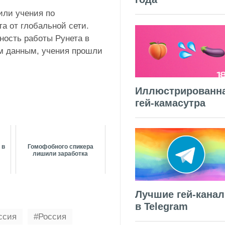
или учения по
а от глобальной сети.
ность работы Рунета в
м данным, учения прошли
Иллюстрированн
гей-камасутра
 в
Гомофобного спикера
лишили заработка
Лучшие гей-кана
в Telegram
ссия
Россия