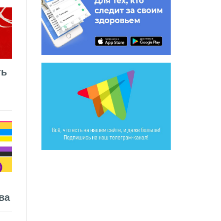
ть
ва