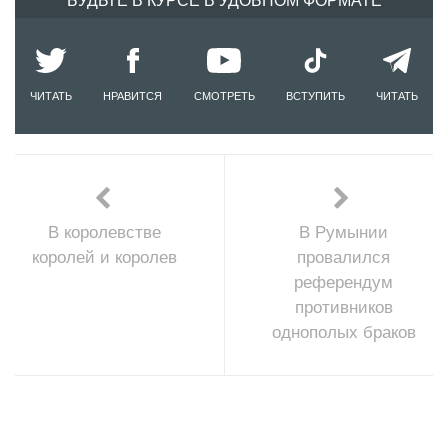
БУДЬТЕ В КУРСЕ В УДОБНОМ ФОРМАТЕ
ЧИТАТЬ
НРАВИТСЯ
СМОТРЕТЬ
ВСТУПИТЬ
ЧИТАТЬ
В королевстве
В Румынии
королей и королев
провалился
референдум
противников
однополых браков