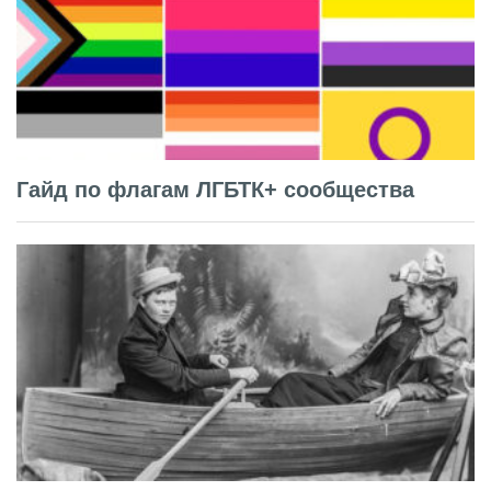
Гайд по флагам ЛГБТК+ сообщества