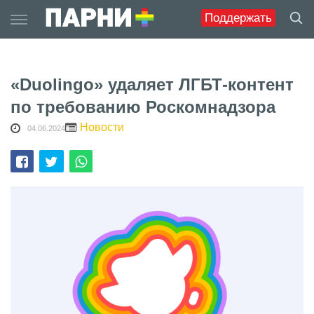
Skip
Поддержать
to
content
«Duolingo» удаляет ЛГБТ-контент
по требованию Роскомнадзора
Новости
04.06.2024