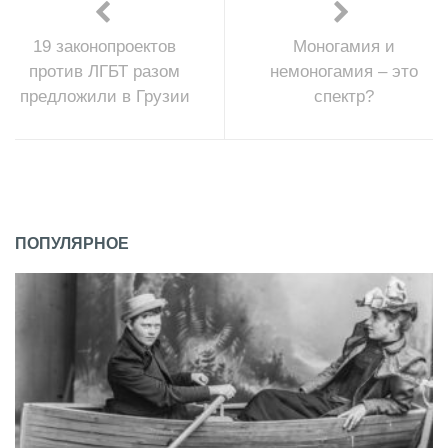
19 законопроектов
Моногамия и
против ЛГБТ разом
немоногамия – это
предложили в Грузии
спектр?
ПОПУЛЯРНОЕ