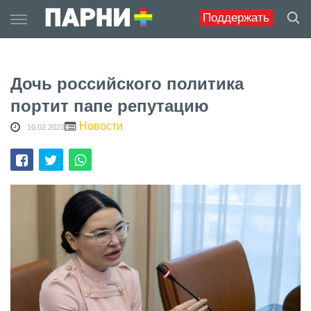
Skip
Поддержать
to
content
Дочь российского политика
портит папе репутацию
Новости
10.02.2023