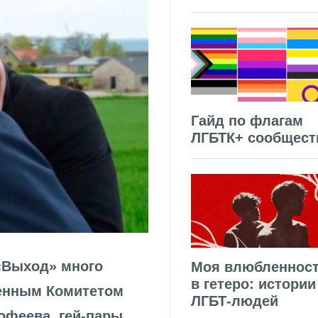
Гайд по флагам
ЛГБТК+ сообщест
 «Выход» много
Моя влюбленнос
в гетеро: истории
венным Комитетом
ЛГБТ-людей
офеева, гей-пары