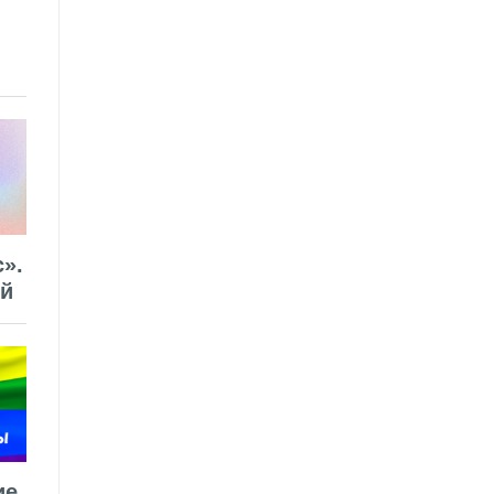
».
ей
ие