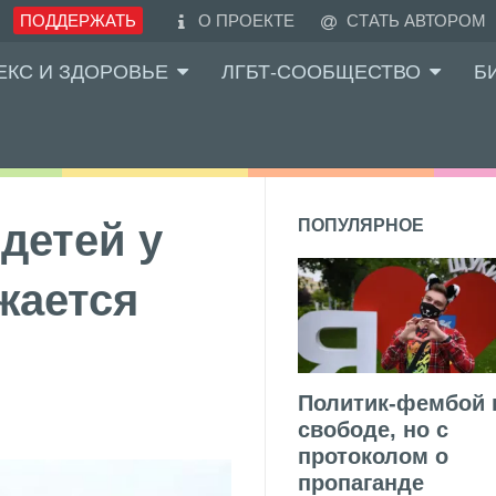
ПОДДЕРЖАТЬ
О ПРОЕКТЕ
СТАТЬ АВТОРОМ
ЕКС И ЗДОРОВЬЕ
ЛГБТ-СООБЩЕСТВО
Б
детей у
ПОПУЛЯРНОЕ
жается
Политик-фембой 
свободе, но с
протоколом о
пропаганде