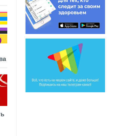
ва
ть