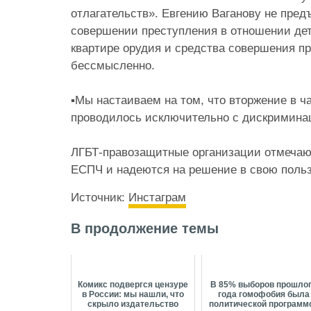
отлагательств». Евгению Ваганову не пре
совершении преступления в отношении детей
квартире орудия и средства совершения п
бессмысленно.
⠀
▪️Мы настаиваем на том, что вторжение в 
проводилось исключительно с дискримин
⠀
ЛГБТ-правозащитные организации отмечаю
ЕСПЧ и надеются на решение в свою польз
Источник:
Инстаграм
В продолжение темы
Комикс подвергся цензуре
В 85% выборов прошло
в России: мы нашли, что
года гомофобия была
скрыло издательство
политической программ