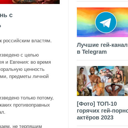
нь с
»
к российским властям.
Лучшие гей-кана
в Telegram
изведено с целью
я и Евгения: во время
моральную ценность
ми, предметы личной
зведено только потому,
[Фото] ТОП-10
икаких противоправных
горячих гей-порн
ал.
актёров 2023
чаем, не терпящим