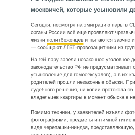
москвичей, которые усыновили дв
Сегодня, несмотря на эмиграцию пары в С
органы России всё еще проявляют чрезвыч
жизни
политбеженцев
и пытаются заочно и
— сообщают ЛГБТ-правозащитники из гру
На гей-пару завели незаконное уголовное д
законодательство РФ не предусматривает 
усыновление для гомосексуалов), а в их кв
родителей прошли незаконные обыски. При
судебного решения, ни копии протокола об
владельцев квартиры в момент обыска в не
⠀
Помимо техники, у заявителей изъяли фо
фотографиями, предметы интимной гигиены
виде черепашки-ниндзя, представляющую,
для следствия.