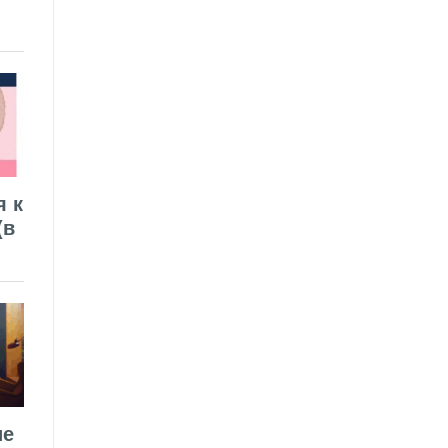
я к
(в
ие