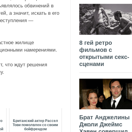
дъявлялось обвинений в
, а значит, искать в его
реступления —
8 гей ретро
частное жилище
фильмов с
ационными намерениями.
открытыми секс-
сценами
т, что ждут решения
у.
Брат Анджелины
го
Британский актер Рассел
Джоли Джеймс
Тови помолвлен со своим
ой
бойфрендом
Хэвен совершил