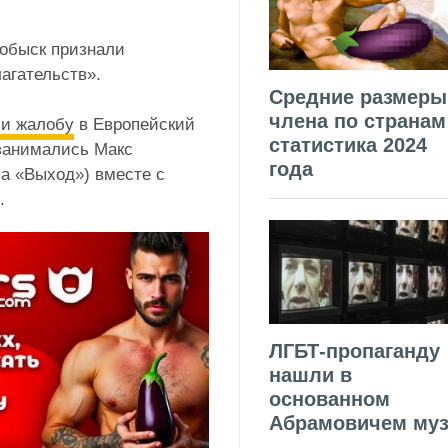
 обыск признали
агательств».
Средние размеры
члена по странам
ли жалобу
в Европейский
статистика 2024
 занимались Макс
года
а «Выход») вместе с
.
ЛГБТ-пропаганду
нашли в
основанном
Абрамовичем муз