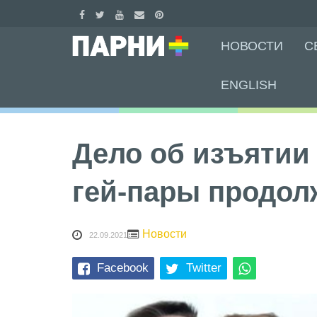
Skip
НОВОСТИ
С
to
content
ENGLISH
Дело об изъятии 
гей-пары продол
Новости
22.09.2021
Facebook
Twitter