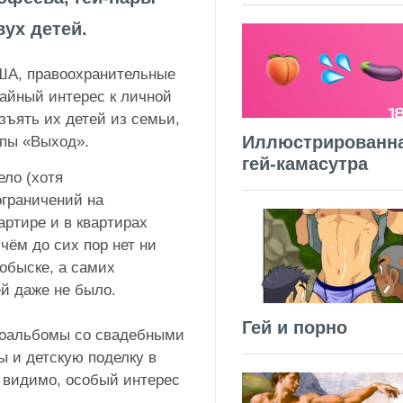
ух детей.
ША, правоохранительные
айный интерес к личной
зъять их детей из семьи,
Иллюстрированн
ппы «Выход».⠀
гей-камасутра
ело (хотя
ограничений на
артире и в квартирах
чём до сих пор нет ни
 обыске, а самих
й даже не было.
Гей и порно
тоальбомы со свадебными
 и детскую поделку в
 видимо, особый интерес