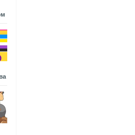
ом
ва