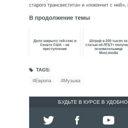
старого трансвестита» и «покончит с ней», 
В продолжение темы
Дело закрыто: гей-секс в
Штраф в 200 тысяч за
Сенате США – не
статью об ЛГБТ+ получи
преступление
основательница
Most.media
TAGS:
Европа
Музыка
БУДЬТЕ В КУРСЕ В УДОБН