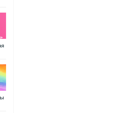
ая
лы