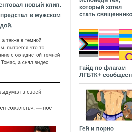
Исповедь гея,
ентовал новый клип.
который хотел
стать священник
ц предстал в мужском
дой.
 а также в темной
м, пытается что-то
ине с окладистой темной
Томас, а снял видео
Гайд по флагам
ЛГБТК+ сообщест
 выдумал в своей
ен сожалеть», — поёт
Гей и порно