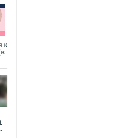
я к
(в
1
-