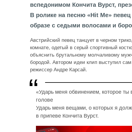
вспедонимом Кончита Вурст, през
В ролике на песню «Hit Me» певе
образе с седыми волосами и боро
Австрийский певец танцует в черном трико,
комнате, одетый в серый спортивный костю
объяснить брутальному молчаливому мужч
бородой. Автором идеи клип выступил сам 
режиссер Андре Карсай.
«Ударь меня обвинением, которое ты
голове
Ударь меня вещами, о которых я долж
в припеве Кончита Вурст.