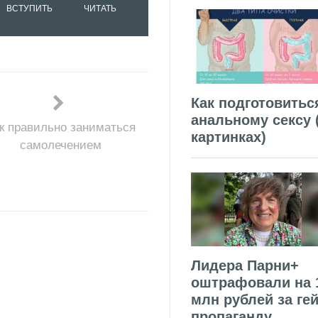
ВСТУПИТЬ
ЧИТАТЬ
Как подготовитьс
анальному сексу 
к правильно заниматься
картинках)
самолечением
Лидера Парни+
оштрафовали на 
млн рублей за гей
пропаганду