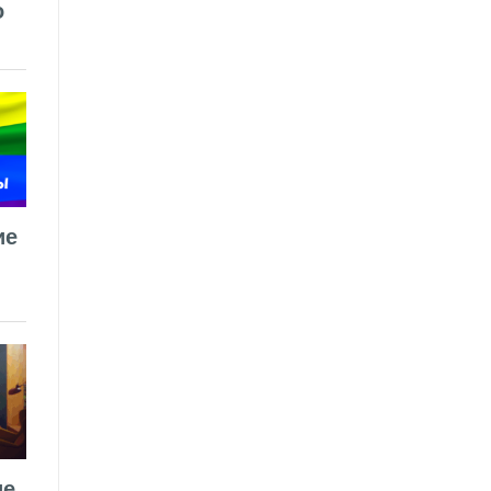
о
ие
ие