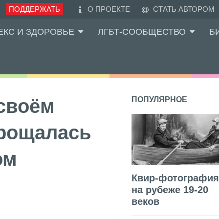
ПОДДЕРЖАТЬ
О ПРОЕКТЕ
СТАТЬ АВТОРОМ
ЕКС И ЗДОРОВЬЕ
ЛГБТ-СООБЩЕСТВО
Б
 своём
ПОПУЛЯРНОЕ
прощалась
ом
Квир-фотография
на рубеже 19-20
веков