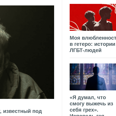
Моя влюбленнос
в гетеро: истории
ЛГБТ-людей
«Я думал, что
смогу выжечь из
себя грех».
, известный под