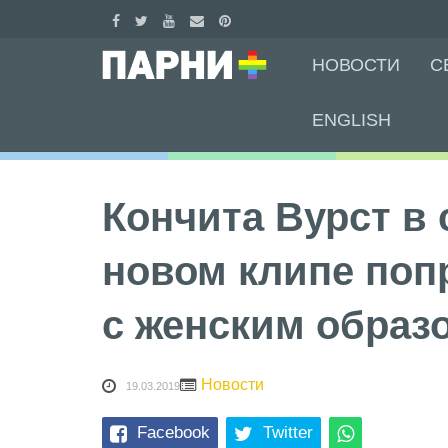
Skip
НОВОСТИ
С
to
content
ENGLISH
Кончита Вурст в
новом клипе по
с женским образ
Новости
19.03.2019
Facebook
Twitter