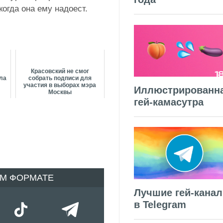
когда она ему надоест.
Красовский не смог
ла
собрать подписи для
участия в выборах мэра
Иллюстрированн
Москвы
гей-камасутра
ОМ ФОРМАТЕ
Лучшие гей-кана
в Telegram