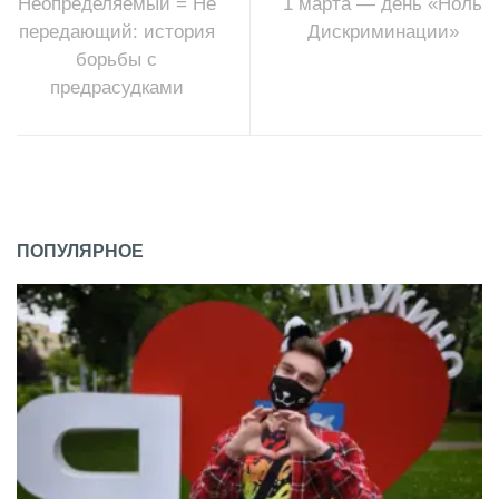
Неопределяемый = Не
1 марта — день «Ноль
передающий: история
Дискриминации»
борьбы с
предрасудками
ПОПУЛЯРНОЕ