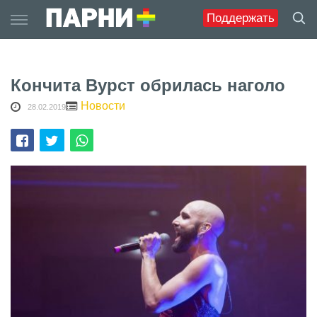
Skip
Поддержать
to
content
Кончита Вурст обрилась наголо
Новости
28.02.2019