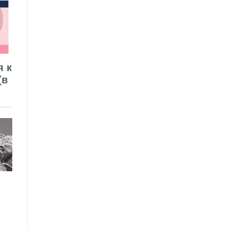
я к
(в