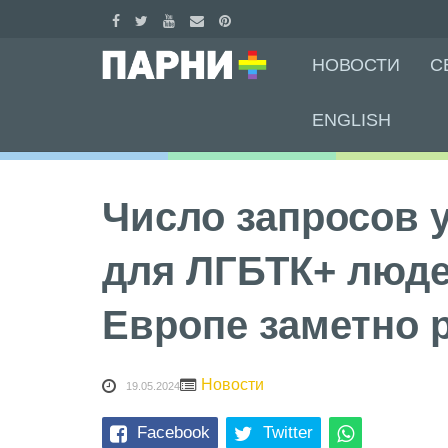
Skip
НОВОСТИ
С
to
content
ENGLISH
Число запросов 
для ЛГБТК+ люде
Европе заметно 
Новости
19.05.2024
Facebook
Twitter