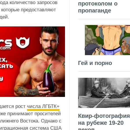
года количество запросов
протоколом о
, которые предоставляют
пропаганде
дей.
Гей и порно
дается рост
числа ЛГБТК+
кже принимают просителей
Квир-фотография
лижнего Востока. Однако с
на рубеже 19-20
ммиграционная система США
веков