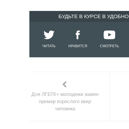
БУДЬТЕ В КУРСЕ В УДОБН
ЧИТАТЬ
НРАВИТСЯ
СМОТРЕТЬ
Для ЛГБТК+ молодежи важен
пример взрослого квир
человека