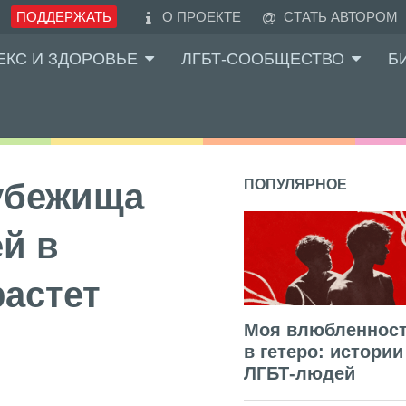
ПОДДЕРЖАТЬ
О ПРОЕКТЕ
СТАТЬ АВТОРОМ
ЕКС И ЗДОРОВЬЕ
ЛГБТ-СООБЩЕСТВО
Б
убежища
ПОПУЛЯРНОЕ
й в
растет
Моя влюбленнос
в гетеро: истории
ЛГБТ-людей