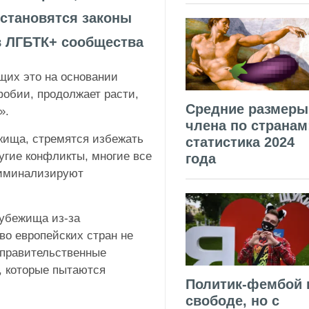
 становятся законы
в ЛГБТК+ сообщества
щих это на основании
обии, продолжает расти,
Средние размеры
».
члена по странам
ежища, стремятся избежать
статистика 2024
ругие конфликты, многие все
года
риминализируют
 убежища из-за
во европейских стран не
еправительственные
, которые пытаются
Политик-фембой 
свободе, но с