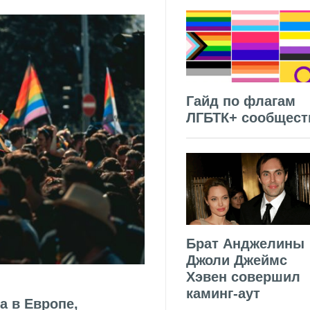
Гайд по флагам
ЛГБТК+ сообщест
Брат Анджелины
Джоли Джеймс
Хэвен совершил
каминг-аут
а в Европе,