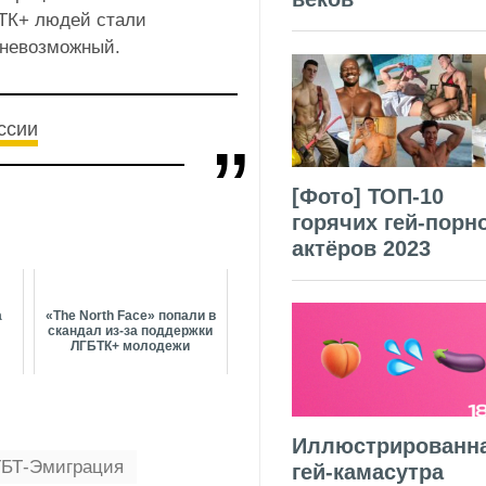
ТК+ людей стали
 невозможный.
ссии
[Фото] ТОП-10
горячих гей-порн
актёров 2023
а
«The North Face» попали в
скандал из-за поддержки
ЛГБТК+ молодежи
Иллюстрированн
БТ-Эмиграция
гей-камасутра