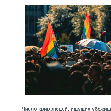
Число квир людей, ищущих убежищ