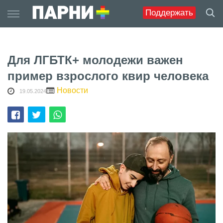
Skip
Поддержать
to
content
Для ЛГБТК+ молодежи важен
пример взрослого квир человека
Новости
19.05.2024