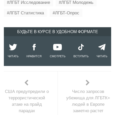
ЛГБТ Исследование
ЛГБТ Молодежь
ЛГБТ Статистика
ЛГБТ-Опрос
БУДЬТЕ В КУРСЕ В УДОБНОМ ФОРМАТЕ
ЧИТАТЬ
НРАВИТСЯ
СМОТРЕТЬ
ВСТУПИТЬ
ЧИТАТЬ
США предупредили о
Число запросов
террористической
убежища для ЛГБТК+
атаке на прайд
людей в Европе
парадах
заметно растет