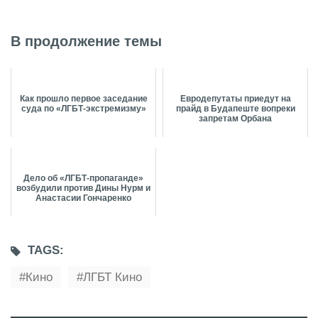
В продолжение темы
Как прошло первое заседание
Евродепутаты приедут на
суда по «ЛГБТ-экстремизму»
прайд в Будапеште вопреки
запретам Орбана
Дело об «ЛГБТ-пропаганде»
возбудили против Дины Нурм и
Анастасии Гончаренко
TAGS:
Кино
ЛГБТ Кино