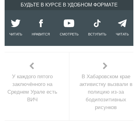
БУДЬТЕ В КУРСЕ В УДОБНОМ ФОРМАТЕ
ЧИТАТЬ
НРАВИТСЯ
СМОТРЕТЬ
ВСТУПИТЬ
ЧИТАТЬ
У каждого пятого
В Хабаровском крае
заключённого на
активистку вызвали в
Среднем Урале есть
полицию из-за
ВИЧ
бодипозитивных
рисунков