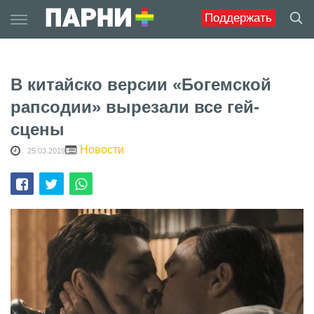
Skip
Поддержать
to
content
В китайско версии «Богемской
рапсодии» вырезали все гей-
сцены
Новости
25.03.2019