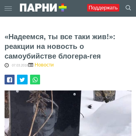
Skip
Поддержать
to
content
«Надеемся, ты все таки жив!»:
реакции на новость о
самоубийстве блогера-гея
Новости
07.03.2018