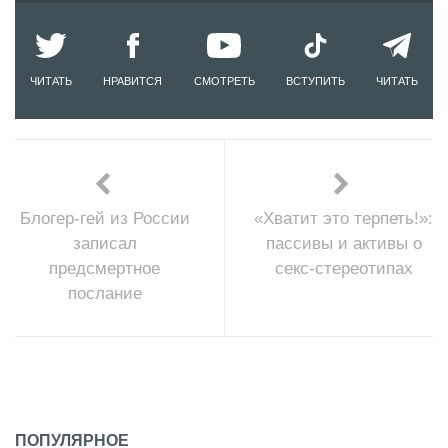
ЧИТАТЬ
НРАВИТСЯ
СМОТРЕТЬ
ВСТУПИТЬ
ЧИТАТЬ
Блогер-гей из России
«Хватит это терпеть!»:
записал
пассивы и активы о
предсмертное
секс-стереотипах
послание
ПОПУЛЯРНОЕ