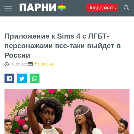
Skip
Поддержать
to
content
Приложение к Sims 4 c ЛГБТ-
персонажами все-таки выйдет в
России
Новости
18.02.2022