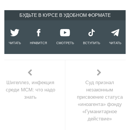
БУДЬТЕ В КУРСЕ В УДОБНОМ ФОРМАТЕ
ЧИТАТЬ
НРАВИТСЯ
СМОТРЕТЬ
ВСТУПИТЬ
ЧИТАТЬ
Шигеллез, инфекция
Суд признал
среди МСМ: что надо
незаконным
знать
присвоение статуса
«иноагента» фонду
«Гуманитарное
действие»