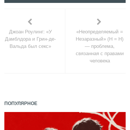
Джоан Роулинг: «У
«Неопределяемый =
Дамблдора и Грин-де-
Незаразный» (Н = Н)
Вальда был секс»
— проблема,
связанная с правами
человека
ПОПУЛЯРНОЕ