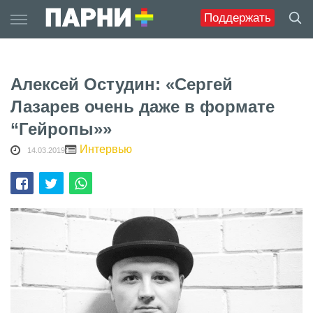
Skip
Поддержать
to
content
Алексей Остудин: «Сергей
Лазарев очень даже в формате
“Гейропы»»
Интервью
14.03.2019