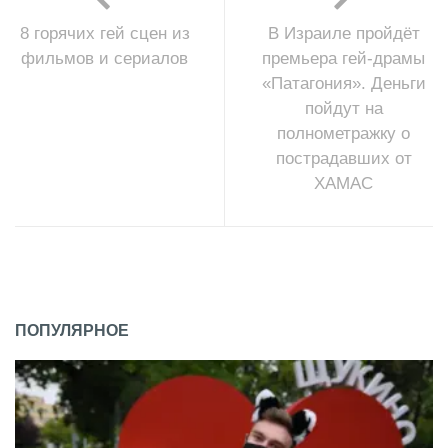
8 горячих гей сцен из
В Израиле пройдёт
фильмов и сериалов
премьера гей-драмы
«Патагония». Деньги
пойдут на
полнометражку о
пострадавших от
ХАМАС
ПОПУЛЯРНОЕ