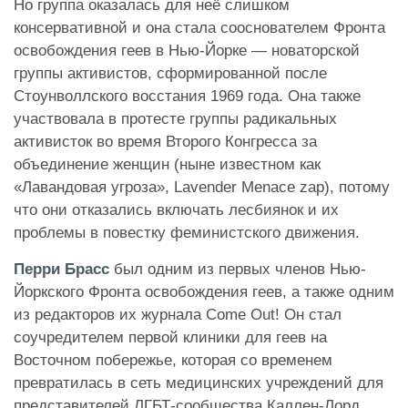
Но группа оказалась для неё слишком
консервативной и она стала сооснователем Фронта
освобождения геев в Нью-Йорке — новаторской
группы активистов, сформированной после
Стоунволлского восстания 1969 года. Она также
участвовала в протесте группы радикальных
активисток во время Второго Конгресса за
объединение женщин (ныне известном как
«Лавандовая угроза», Lavender Menace zap), потому
что они отказались включать лесбиянок и их
проблемы в повестку феминистского движения.
Перри Брасс
был одним из первых членов Нью-
Йоркского Фронта освобождения геев, а также одним
из редакторов их журнала Come Out! Он стал
соучредителем первой клиники для геев на
Восточном побережье, которая со временем
превратилась в сеть медицинских учреждений для
представителей ЛГБТ-сообщества Каллен-Лорд,