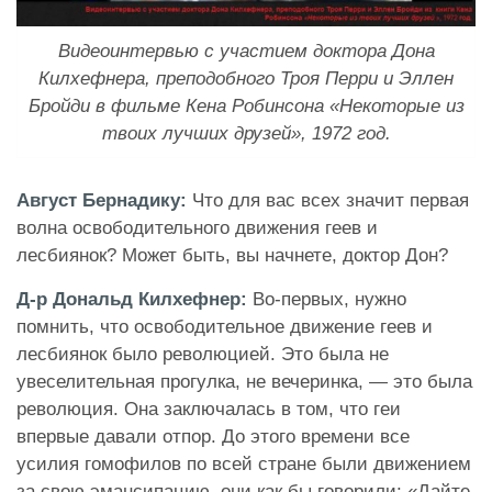
Видеоинтервью с участием доктора Дона
Килхефнера, преподобного Троя Перри и Эллен
Бройди в фильме Кена Робинсона «Некоторые из
твоих лучших друзей», 1972 год.
Август Бернадику:
Что для вас всех значит первая
волна освободительного движения геев и
лесбиянок? Может быть, вы начнете, доктор Дон?
Д-р Дональд Килхефнер:
Во-первых, нужно
помнить, что освободительное движение геев и
лесбиянок было революцией. Это была не
увеселительная прогулка, не вечеринка, — это была
революция. Она заключалась в том, что геи
впервые давали отпор. До этого времени все
усилия гомофилов по всей стране были движением
за свою эмансипацию, они как бы говорили: «Дайте