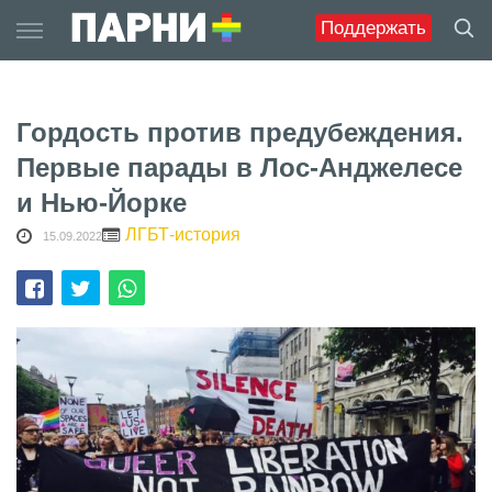
Skip
Поддержать
to
content
Гордость против предубеждения.
Первые парады в Лос-Анджелесе
и Нью-Йорке
ЛГБТ-история
15.09.2022