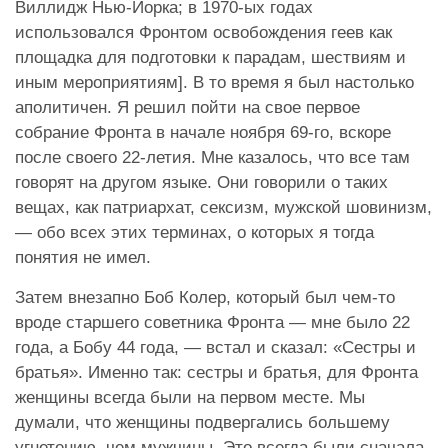
Виллидж Нью-Йорка; в 1970-ых годах
использовался Фронтом освобождения геев как
площадка для подготовки к парадам, шествиям и
иным мероприятиям]. В то время я был настолько
аполитичен. Я решил пойти на свое первое
собрание Фронта в начале ноября 69-го, вскоре
после своего 22-летия. Мне казалось, что все там
говорят на другом языке. Они говорили о таких
вещах, как патриархат, сексизм, мужской шовинизм,
— обо всех этих терминах, о которых я тогда
понятия не имел.
Затем внезапно Боб Колер, который был чем-то
вроде старшего советника Фронта — мне было 22
года, а Бобу 44 года, — встал и сказал: «Сестры и
братья». Именно так: сестры и братья, для Фронта
женщины всегда были на первом месте. Мы
думали, что женщины подвергались большему
угнетению, чем мужчины. Это всегда были сначала