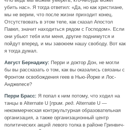
«Но ведь мы
можем умереть, кто-нибудь может
убить нас». Я тогда ответил: «Да, но как христиане,
мы не верим, что после жизни приходит конец.
Отсутствовать в этом теле, как сказал Апостол
Павел, значит находиться рядом с Господом». Если
они убьют тебя или меня, другие поднимутся и
пойдут вперед, и мы завоюем нашу свободу. Вот как
я тогда думал.
Август Бернадику:
Перри и доктор Дон, не могли
бы вы рассказать о том, как вы оказались связаны с
Фронтом освобождения геев в Нью-Йорке и Лос-
Анджелесе?
Перри Брасс:
Я попал к ним потому, что ходил на
танцы в Alternate U [
прим. ред
. Alternate U —
некоммерческая контркультурная образовательная
организация, а также организационный центр
политических акций левого толка в районе Гринвич-