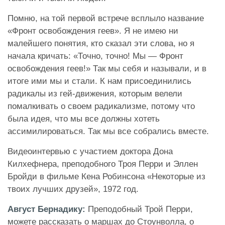
Помню, на той первой встрече всплыло название
«Фронт освобождения геев». Я не имею ни
малейшего понятия, кто сказал эти слова, но я
начала кричать: «Точно, точно! Мы — Фронт
освобождения геев!» Так мы себя и называли, и в
итоге ими мы и стали. К нам присоединились
радикалы из гей-движения, которым велели
помалкивать о своем радикализме, потому что
была идея, что мы все должны хотеть
ассимилироваться. Так мы все собрались вместе.
Видеоинтервью с участием доктора Дона
Килхефнера, преподобного Троя Перри и Эллен
Бройди в фильме Кена Робинсона «Некоторые из
твоих лучших друзей», 1972 год.
Август Бернадику:
Преподобный Трой Перри,
можете рассказать о маршах до Стоунволла, о