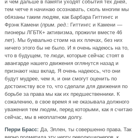
и чем дальше в памяти уходят события тех дней,
тем четче я начинаю осознавать, сколь многим мы
обязаны таким людям, как Барбара Гиттингс и
Фрэнк Камени (
прим. ред.
: Гиттингс и Камени —
пионеры ЛГБТК+ активизма, прожили вместе 46
лет). Мы буквально стоим на их плечах, без них
ничего этого бы не было. И я очень надеюсь на то,
что в будущем, те люди, которые сейчас стоят в
авангарде нашего движения оглянутся назад и
признают наш вклад. Я очень надеюсь, что они
будут мудрее, чем я, и они смогут оценить по
достоинству все то, что сделали для движения по
борьбе за права мы как их предшественники. К
сожалению, в свое время я не оказывала должного
уважения тем людям, перед которыми, как я считаю
сейчас, мы в неоплатном долгу.
Перри Брасс:
Да, Эллен, ты совершенно права. Так
верно подметила эту черту революционеров, к