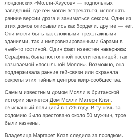
лондонских «Молли-Хаусов» — подпольных
заведений, где геи могли встречаться, исполнять
ранние версии дрэга и заниматься сексом. Одни из
этих домов описывались как бордели, другие — нет.
Они могли быть как сложными трёхэтажными
зданиями, так и импровизированными барами в
чьей-то гостиной. Один факт известен наверняка:
Серафина была постоянной посетительницей, так
называемой «посыльной Молли». Возможно, она
поддерживала ранние гей-связи или охраняла
секреты этих тайных центров квир-сообщества.
Самым известным домом Молли в британской
истории является
Дом Молли Матери Клэп
,
обысканный полицией в 1726 году. В ту ночь за
содомию было арестовано около 50 мужчин, трое
были казнены.
Владелица Маргарет Клэп следила за порядком.