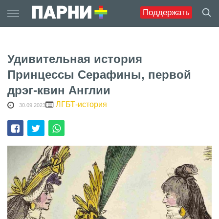
Skip
Поддержать
to
content
Удивительная история
Принцессы Серафины, первой
дрэг-квин Англии
ЛГБТ-история
30.09.2023