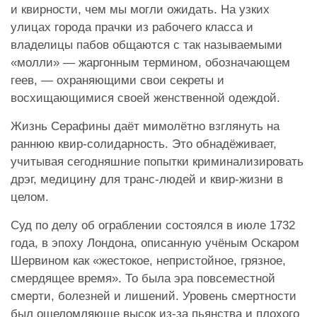
и квирности, чем мы могли ожидать. На узких
улицах города прачки из рабочего класса и
владелицы пабов общаются с так называемыми
«молли» — жаргонным термином, обозначающем
геев, — охраняющими свои секреты и
восхищающимися своей женственной одеждой.
Жизнь Серафины даёт мимолётно взглянуть на
раннюю квир-солидарность. Это обнадёживает,
учитывая сегодняшние попытки криминализировать
дрэг, медицину для транс-людей и квир-жизни в
целом.
Суд по делу об ограблении состоялся в июле 1732
года, в эпоху Лондона, описанную учёным Оскаром
Шервином как «жестокое, непристойное, грязное,
смердящее время». То была эра повсеместной
смерти, болезней и лишений. Уровень смертности
был ошеломляюще высок из-за пьянства и плохого