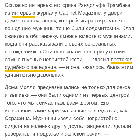
Согласно интервью историка Рэндольфа Трамбака
из
интервью
журналу Cabinet Magazine, у двери
даже стоял охранник, который «гарантировал, что
вошедшие мужчины точно были содомитами». Клэп
оживляла обстановку, смеясь вместе с мужчинами,
когда они рассказывали о своих сексуальных
похождениях. «Они описывали в её присутствии
самые гнусные непристойности, — гласил
протокол
судебного заседания
, — и она, казалось, была этим
удивительно довольна».
Дома Молли предназначались не только для секса
и выпивки — они были одними из первых центров
того, что мы сейчас называем дрэгом. Его
исполняли такие харизматичные завсегдатаи, как
Серафина. Мужчины «вели себя непристойно:
сидели на коленях друг у друга, танцевали, делали
реверансы и подражали женской речи», —