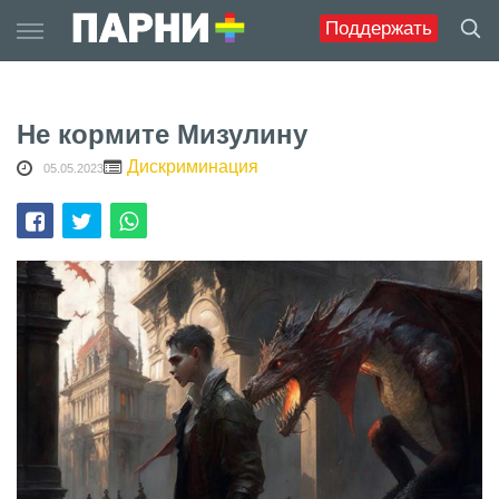
Skip
Поддержать
to
content
Не кормите Мизулину
Дискриминация
05.05.2023