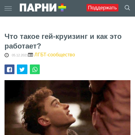
Skip
Поддержать
to
content
Что такое гей-круизинг и как это
работает?
ЛГБТ-сообщество
05.12.2021