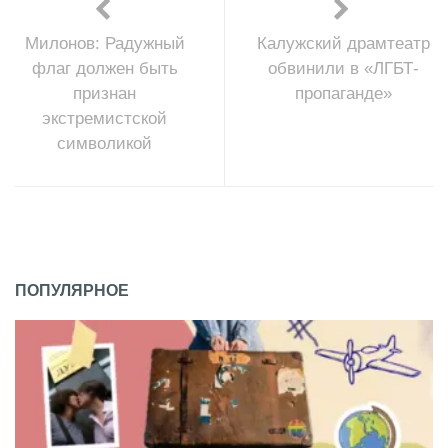
Милонов: Радужный
Калужский драмтеатр
флаг должен быть
обвинили в «ЛГБТ-
признан
пропаганде»
экстремистской
символикой
ПОПУЛЯРНОЕ