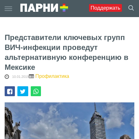
Skip
Поддержать
to
content
Представители ключевых групп
ВИЧ-инфекции проведут
альтернативную конференцию в
Мексике
Профилактика
10.01.2019