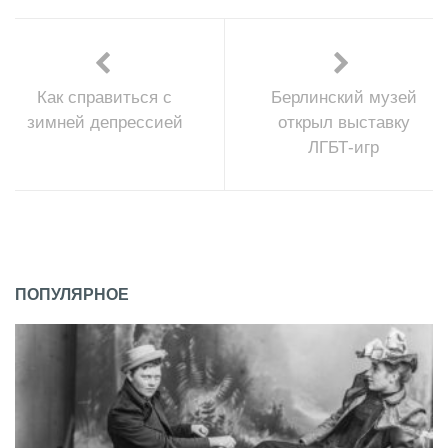
Как справиться с
Берлинский музей
зимней депрессией
открыл выставку
ЛГБТ-игр
ПОПУЛЯРНОЕ