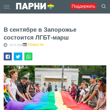
Skip
Поддержать
to
content
В сентябре в Запорожье
состоится ЛГБТ-марш
Новости
31.07.2020