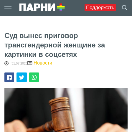
Skip
Поддержать
to
content
Суд вынес приговор
трансгендерной женщине за
картинки в соцсетях
Новости
31.07.2020