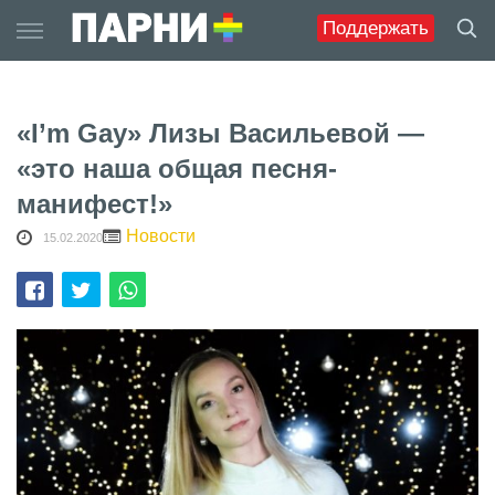
Skip
Поддержать
to
content
«I’m Gay» Лизы Васильевой —
«это наша общая песня-
манифест!»
Новости
15.02.2020