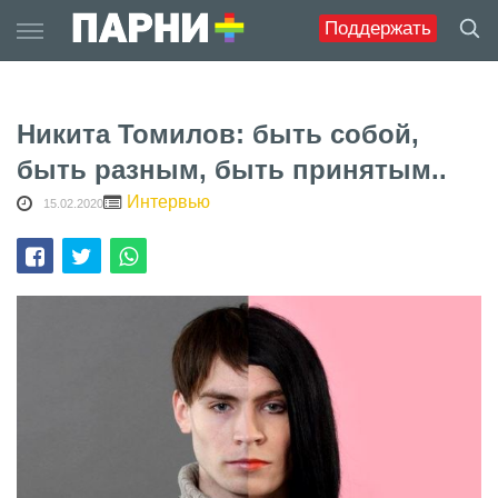
Skip
Поддержать
to
content
Никита Томилов: быть собой,
быть разным, быть принятым..
Интервью
15.02.2020