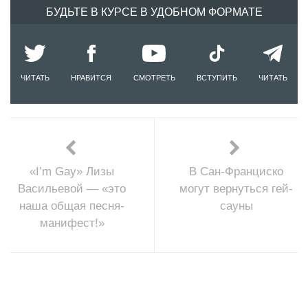
БУДЬТЕ В КУРСЕ В УДОБНОМ ФОРМАТЕ
ЧИТАТЬ
НРАВИТСЯ
СМОТРЕТЬ
ВСТУПИТЬ
ЧИТАТЬ
«I’m Gay» Лизы
В Сан-Франциско
Васильевой — «это
могут вернуться гей-
наша общая песня-
сауны
манифест!»