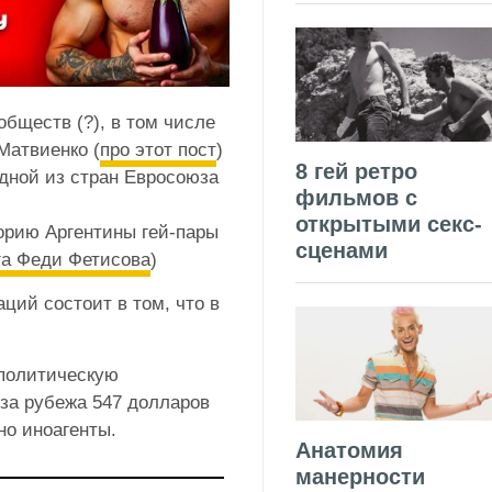
бществ (?), в том числе
Матвиенко (
про этот пост
)
8 гей ретро
дной из стран Евросоюза
фильмов с
открытыми секс-
орию Аргентины гей-пары
сценами
га Феди Фетисова
)
ций состоит в том, что в
 политическую
за рубежа 547 долларов
но иноагенты.
Анатомия
манерности