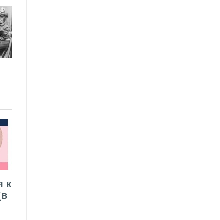
я к
(в