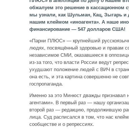
ПЛЮС» в апелляции по делу о нашем вт
обжалуем это решение в кассационном с
мы узнали, как Шульман, Кац, Зыгарь и 
нашим клеймом «иноагента». А наше ино
финансирование — 547 долларов США!
«Парни ПЛЮС» — крупнейший русскоязычн
людях, посвящённый здоровью и правам 
независимое СМИ, оказавшееся в оппозици
из-за того, что власти России ведут репре
ухудшают положение людей с ВИЧ в стран
она есть, и эта картина совершенно не совп
госпропаганда.
Именно за это Минюст дважды признавал 
агентами». В первый раз — нашу организа
второй раз — редакцию, продолжившую ра
лица. Суд расписался в том, что нас клейм
сообществе и о репрессиях.