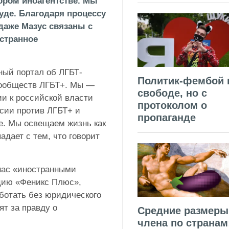
ором иноагентстве. Мы
уде. Благодаря процессу
даже Мазус связаны с
странное
ый портал об ЛГБТ-
Политик-фембой 
сообществ ЛГБТ+. Мы —
свободе, но с
и к российской власти
протоколом о
ссии против ЛГБТ+ и
пропаганде
е. Мы освещаем жизнь как
адает с тем, что говорит
нас «иностранными
цию «Феникс Плюс»,
ботать без юридического
ят за правду о
Средние размеры
члена по странам