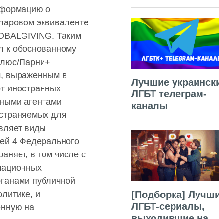
нформацию о
ларовом эквиваленте
LOBALGIVING. Таким
л к обоснованному
Плюс/Парни+
м, выраженным в
Лучшие украинск
т иностранных
ЛГБТ телеграм-
нными агентами
каналы
страняемых для
твляет виды
ьей 4 Федерального
аняет, в том числе с
мационных
рганами публичной
[Подборка] Лучш
литике, и
ЛГБТ-сериалы,
енную на
выходившие на