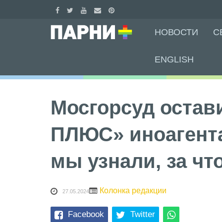
Skip
НОВОСТИ
С
to
content
ENGLISH
Мосгорсуд остав
ПЛЮС» иноагент
мы узнали, за что
Колонка редакции
27.05.2024
Facebook
Twitter