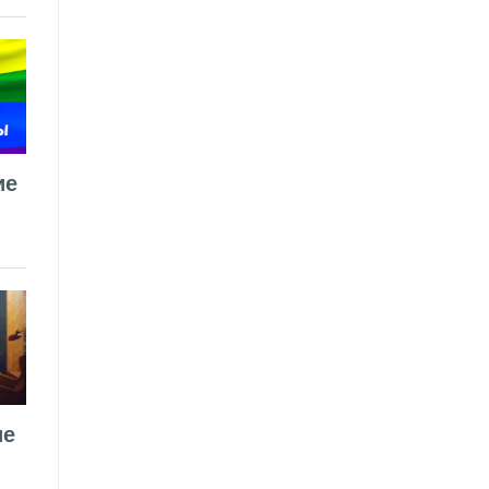
ие
ие