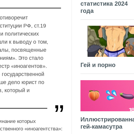
статистика 2024
года
отиворечит
ституции РФ, ст.19
и политических
ли к выводу о том,
иалы, посвященные
ниям». Это стало
Гей и порно
стр «иноагентов».
 государственной
ше дело юрист по
, который и
Иллюстрированн
инание которых
гей-камасутра
ственного «иноагентства»: