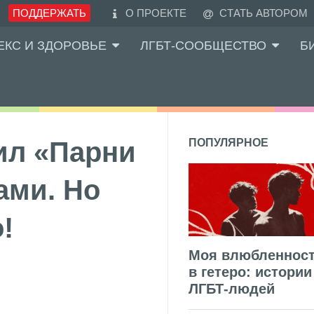
ПОДДЕРЖАТЬ
О ПРОЕКТЕ
СТАТЬ АВТОРОМ
ЕКС И ЗДОРОВЬЕ
ЛГБТ-СООБЩЕСТВО
Б
ил «Парни
ПОПУЛЯРНОЕ
ами. Но
!
Моя влюбленнос
в гетеро: истории
ЛГБТ-людей