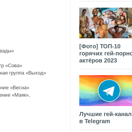
[Фото] ТОП-10
вады»
горячих гей-порн
актёров 2023
тр «Сова»
ная группа «Выход»
ние «Весна»
ение «Маяк»,
Лучшие гей-кана
в Telegram