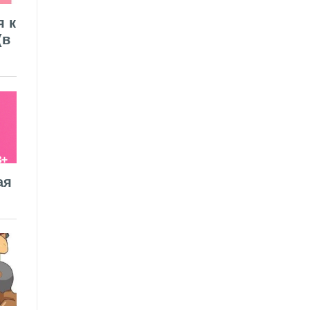
я к
(в
ая