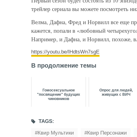
Первый сезон будет состоять из 10 эпизо
трейлер сериала вы можете посмотреть ни
Велма, Дафна, Фред и Норвилл все еще пр
кажется, попали в «любовный четырехуго
Например, и Дафна, и Норвилл, похоже, 
https://youtu.be/lHdtsWn7sgE
В продолжение темы
Гомосексуальное
Опрос для людей,
"посвящение" будущих
живущих с ВИЧ
чиновников
TAGS:
Квир Мультики
Квир Персонажи