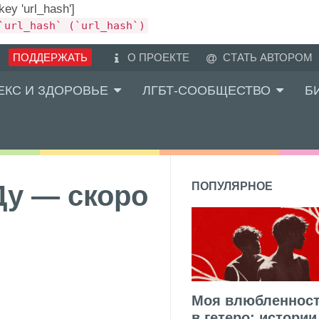
 key 'url_hash']
`url_hash` (`url_hash`)
ПОДДЕРЖАТЬ
О ПРОЕКТЕ
СТАТЬ АВТОРОМ
ЕКС И ЗДОРОВЬЕ
ЛГБТ-СООБЩЕСТВО
Б
Ду — скоро
ПОПУЛЯРНОЕ
Моя влюбленнос
в гетеро: истории