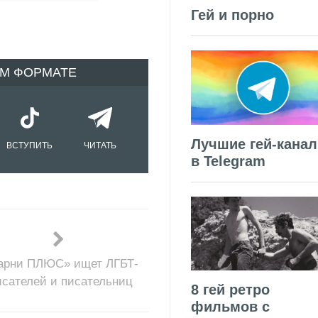
Гей и порно
ОМ ФОРМАТЕ
Лучшие гей-кана
ВСТУПИТЬ
ЧИТАТЬ
в Telegram
арни ПЛЮС» ищет ЛГБТ-
исателей и писательниц
8 гей ретро
фильмов с