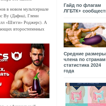
Гайд по флагам
ов в новом мультсериале
ЛГБТК+ сообщест
с Ву (Дафна), Гленн
лл «Шэгги» Роджерс). А
вающих второстепенных
Средние размеры
члена по странам
статистика 2024
года