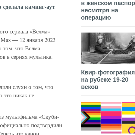
в женском паспор
о сделала каминг-аут
несмотря на
операцию
ого сериала «Велма»
 Max — 12 января 2023
о том, что Велма
ов в сериях мультика.
Квир-фотография
на рубеже 19-20
дили слухи о том, что
веков
о это никак не
лиз мультфильма «Скуби-
и официально подтвердили
еперь это канон.