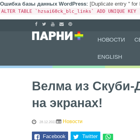
Ошибка базы данных WordPress:
[Duplicate entry '' for
ALTER TABLE `hzsai60ck_blc_links` ADD UNIQUE KEY 
Skip
НОВОСТИ
С
to
content
ENGLISH
Велма из Скуби-
на экранах!
Новости
28.12.2022
Facebook
Twitter