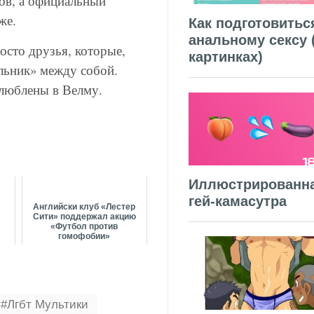
дов, а официальный
же.
Как подготовитьс
анальному сексу 
осто друзья, которые,
картинках)
льник» между собой.
влюблены в Велму.
Иллюстрированн
гей-камасутра
Английски клуб «Лестер
Сити» поддержал акцию
«Футбол против
гомофобии»
Лгбт Мультики