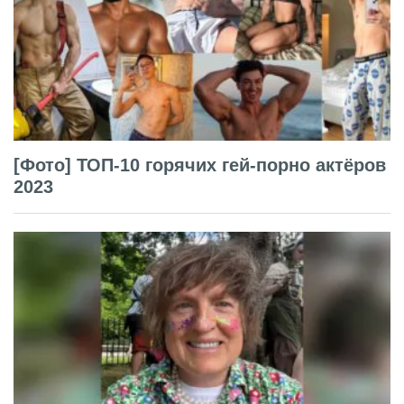
[Фото] ТОП-10 горячих гей-порно актёров
2023