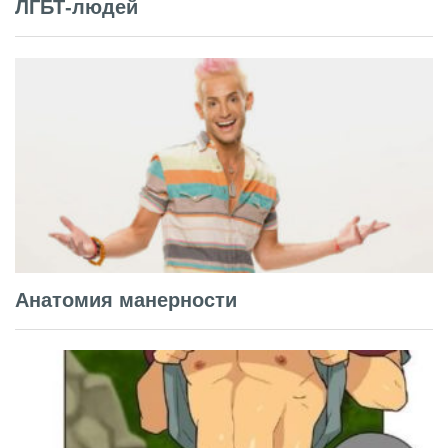
ЛГБТ-людей
Анатомия манерности