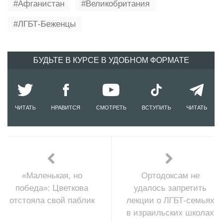
Афганистан
Великобритания
ЛГБТ-Беженцы
БУДЬТЕ В КУРСЕ В УДОБНОМ ФОРМАТЕ
ЧИТАТЬ
НРАВИТСЯ
СМОТРЕТЬ
ВСТУПИТЬ
ЧИТАТЬ
«Маленькая, но
Ортодоксам не
победа»: Цветкова
удалось запретить
отстояла свой паблик
лекции о ЛГБТ-семьях
в израильских школах