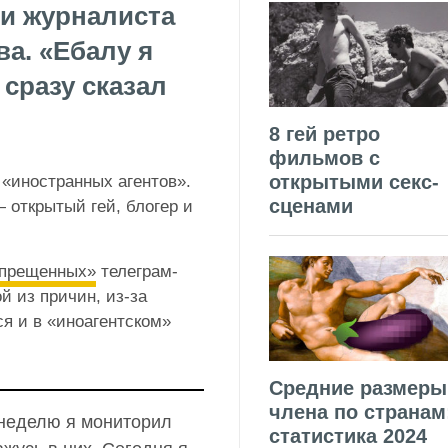
 и журналиста
а. «Ебалу я
 сразу сказал
8 гей ретро
фильмов с
открытыми секс-
«иностранных агентов».
сценами
 открытый гей, блогер и
апрещенных»
телеграм-
й из причин, из-за
ся и в «иноагентском»
Средние размеры
члена по странам
 неделю я мониторил
статистика 2024