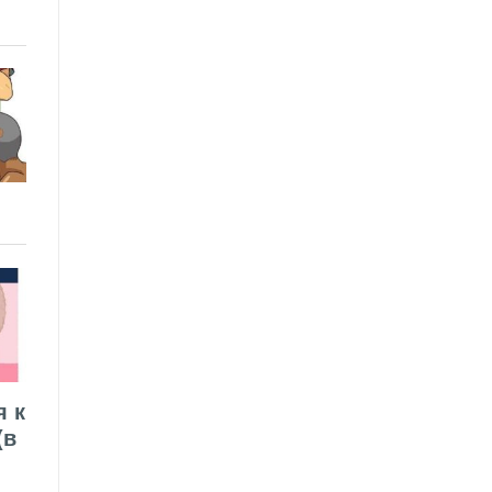
я к
(в