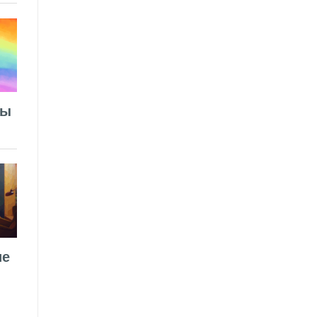
лы
ие