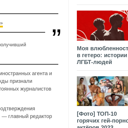
т»
 получивший
Моя влюбленнос
в гетеро: истории
ЛГБТ-людей
 иностранных агента и
жды признали
стоянных журналистов
 подтверждения
[Фото] ТОП-10
, — главный редактор
горячих гей-порн
актёров 2023