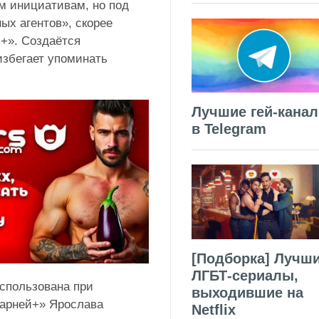
м инициативам, но под
ых агентов», скорее
и+». Создаётся
избегает упоминать
Лучшие гей-кана
в Telegram
[Подборка] Лучш
ЛГБТ-сериалы,
спользована при
выходившие на
Парней+» Ярослава
Netflix