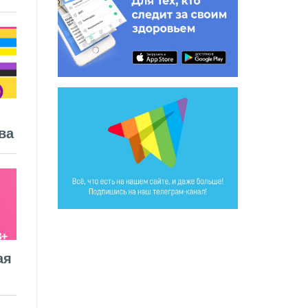
ва
ая