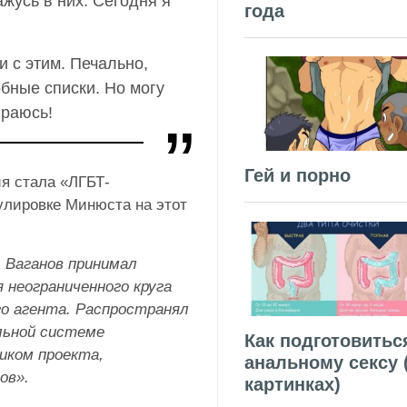
ажусь в них. Сегодня я
года
и с этим. Печально,
бные списки. Но могу
ираюсь!
Гей и порно
я стала «ЛГБТ-
улировке Минюста на этот
. Ваганов принимал
 неограниченного круга
о агента. Распространял
льной системе
Как подготовитьс
иком проекта,
анальному сексу 
ов».
картинках)