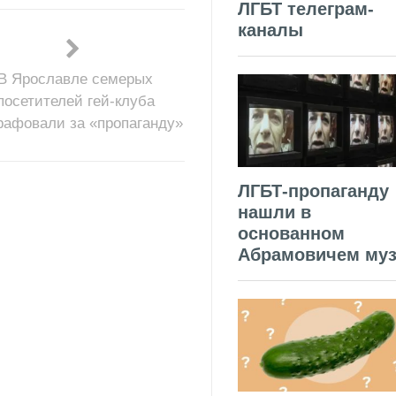
ЛГБТ телеграм-
каналы
В Ярославле семерых
посетителей гей-клуба
афовали за «пропаганду»
ЛГБТ-пропаганду
нашли в
основанном
Абрамовичем муз