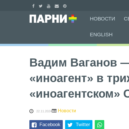
Skip
НОВОСТИ
С
to
content
ENGLISH
Вадим Ваганов —
«иноагент» в тр
«иноагентском»
Новости
22.11.2024
Facebook
Twitter