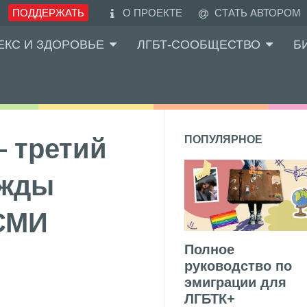
ПОДДЕРЖАТЬ
О ПРОЕКТЕ
СТАТЬ АВТОРОМ
ЕКС И ЗДОРОВЬЕ
ЛГБТ-СООБЩЕСТВО
Б
 третий
ПОПУЛЯРНОЕ
ижды
 СМИ
Полное
руководство по
эмиграции для
ЛГБТК+