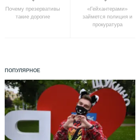
Почему презервативы
«Гейхантерами»
такие дорогие
займется полиция и
прокуратура
ПОПУЛЯРНОЕ