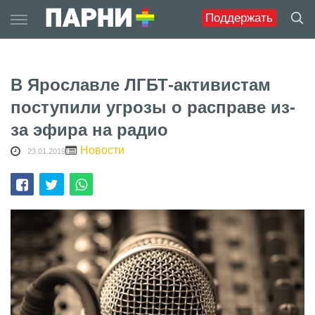
Skip
Поддержать
to
content
В Ярославле ЛГБТ-активистам
поступили угрозы о расправе из-
за эфира на радио
Новости
23.01.2019