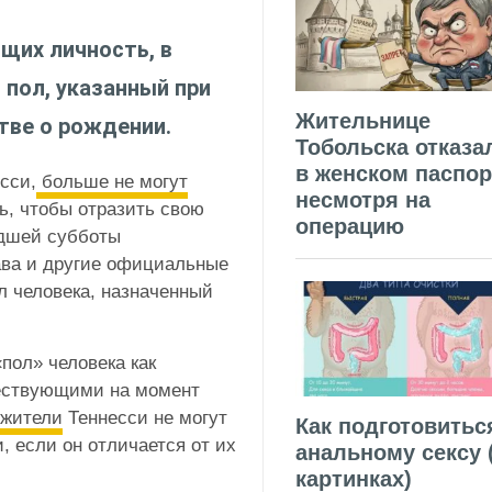
щих личность, в
 пол, указанный при
Жительнице
тве о рождении.
Тобольска отказа
в женском паспор
сси,
больше не могут
несмотря на
ь, чтобы отразить свою
операцию
едшей субботы
ава и другие официальные
л человека, назначенный
пол» человека как
ществующими на момент
жители
Теннесси не могут
Как подготовитьс
, если он отличается от их
анальному сексу 
картинках)