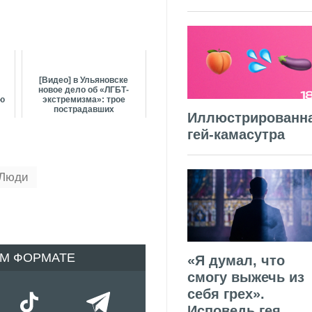
[Видео] в Ульяновске
новое дело об «ЛГБТ-
ою
экстремизма»: трое
пострадавших
Иллюстрированн
гей-камасутра
 Люди
ОМ ФОРМАТЕ
«Я думал, что
смогу выжечь из
себя грех».
Исповедь гея,