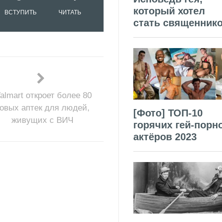
который хотел
ВСТУПИТЬ
ЧИТАТЬ
стать священник
almart откроет более 80
овых аптек для людей,
[Фото] ТОП-10
живущих с ВИЧ
горячих гей-порн
актёров 2023