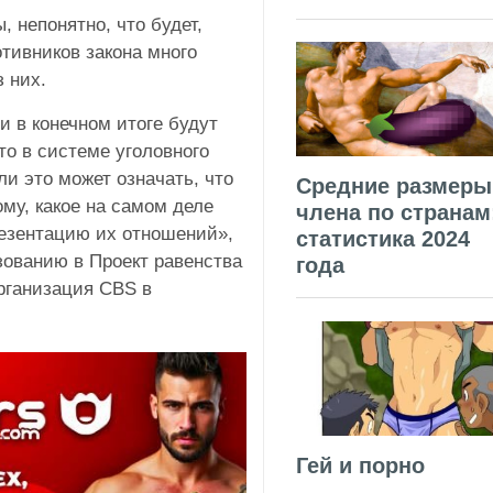
 непонятно, что будет,
отивников закона много
з них.
и в конечном итоге будут
то в системе уголовного
и это может означать, что
Средние размеры
ому, какое на самом деле
члена по странам
резентацию их отношений»,
статистика 2024
ованию в Проект равенства
года
рганизация CBS в
Гей и порно