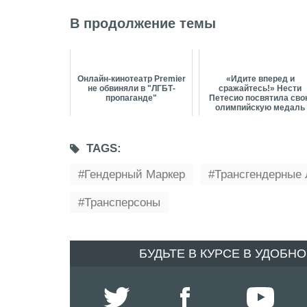
В продолжение темы
Онлайн-кинотеатр Premier
«Идите вперед и
не обвиняли в "ЛГБТ-
сражайтесь!» Нести
пропаганде"
Петесио посвятила св
олимпийскую медаль
мировому ЛГБТК+-
сообщес...
TAGS:
Гендерный Маркер
Трансгендерные
Трансперсоны
БУДЬТЕ В КУРСЕ В УДОБН