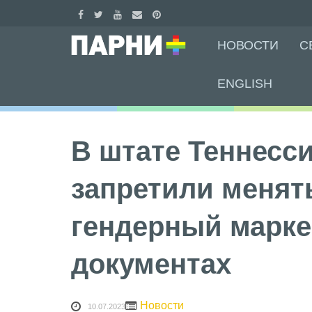
Skip
НОВОСТИ
С
to
content
ENGLISH
В штате Теннесс
запретили менят
гендерный марке
документах
Новости
10.07.2023