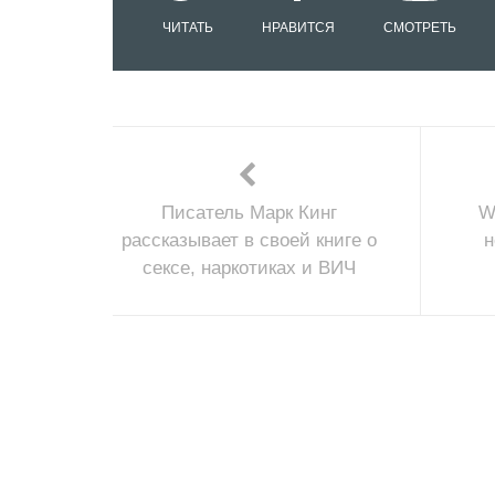
ЧИТАТЬ
НРАВИТСЯ
СМОТРЕТЬ
Писатель Марк Кинг
W
рассказывает в своей книге о
н
сексе, наркотиках и ВИЧ