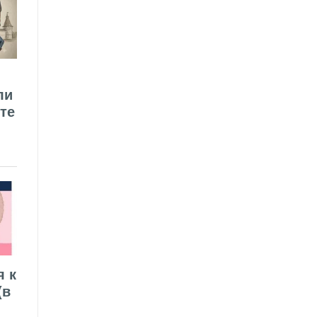
ли
те
я к
(в