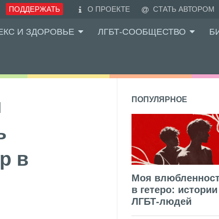
ПОДДЕРЖАТЬ
О ПРОЕКТЕ
СТАТЬ АВТОРОМ
ЕКС И ЗДОРОВЬЕ
ЛГБТ-СООБЩЕСТВО
Б
и
ПОПУЛЯРНОЕ
ь
р в
Моя влюбленнос
в гетеро: истории
ЛГБТ-людей