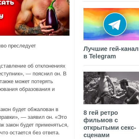
иво преследует
Лучшие гей-кана
в Telegram
дставление об отклонениях
реступник», — пояснил он. В
 также может потерять
ования образования и
акон будет обжалован в
8 гей ретро
правки», — заявил он. «Это
фильмов с
к закон будет применяться,
открытыми секс-
то остается без ответа.
сценами