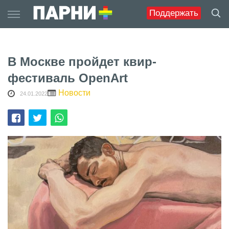
Skip
Поддержать
to
content
В Москве пройдет квир-
фестиваль OpenArt
Новости
24.01.2022