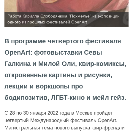
Работа Кирилла Слободянюка "Похмелье" из экспозиции
одного из прошлых фестивалей OpenArt
В программе четвертого фестиваля
OpenArt: фотовыставки Севы
Галкина и Милой Оли, квир-комиксы,
откровенные картины и рисунки,
лекции и воркшопы про
бодипозитив, ЛГБТ-кино и мейл гейз.
С 28 по 30 января 2022 года в Москве пройдет
четвертый Международный фестиваль OpenArt.
Магистральная тема нового выпуска квир-френдли