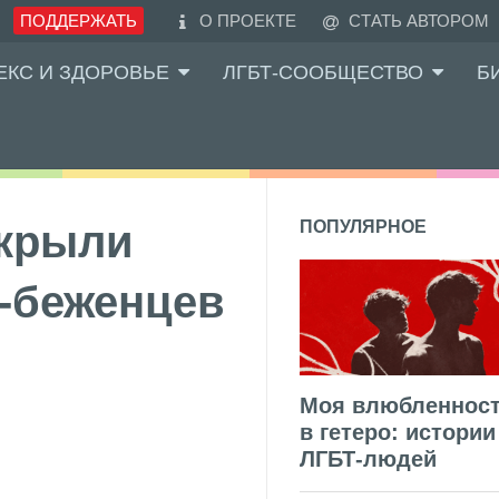
ПОДДЕРЖАТЬ
О ПРОЕКТЕ
СТАТЬ АВТОРОМ
ЕКС И ЗДОРОВЬЕ
ЛГБТ-СООБЩЕСТВО
Б
ткрыли
ПОПУЛЯРНОЕ
-беженцев
Моя влюбленнос
в гетеро: истории
ЛГБТ-людей