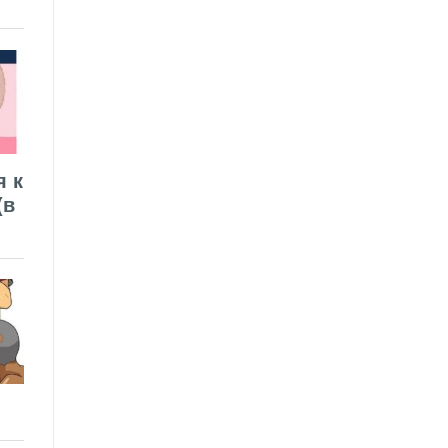
я к
(в