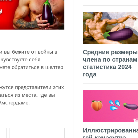
Средние размеры
и вы бежите от войны в
члена по странам
 чувствуете себя
статистика 2024
ожете обратиться в шелтер
года
яжутся представители этих
аться из места, где вы
 Амстердаме.
Иллюстрированн
гей-камасутра