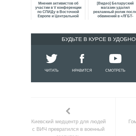
Мнения активистов об
[Видео] Беларуский
участии в V конференции
магазин удалил
по СПИДу в Восточной
рекламный ролик посл
Европе и Центральной
обвинений в «ЛГБТ-
Азии (Москва ...
пропаганде»
БУДЬТЕ В КУРСЕ В УДОБН
ЧИТАТЬ
НРАВИТСЯ
СМОТРЕТЬ
Киевский медцентр для людей
Го
с ВИЧ превратился в военный