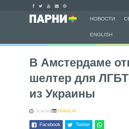
Skip
НОВОСТИ
С
to
content
ENGLISH
В Амстердаме о
шелтер для ЛГБТ
из Украины
Новости
01.04.2022
Facebook
Twitter