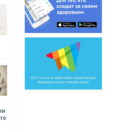
ли
те