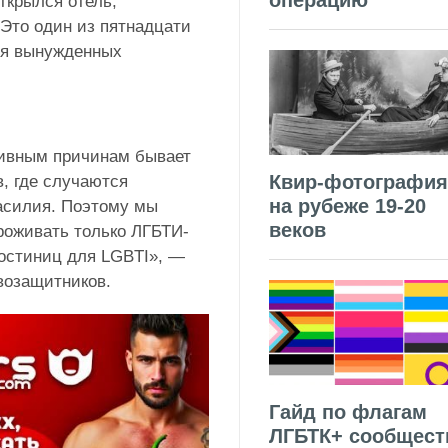
операцию
ткрылся отель,
Это один из пятнадцати
ля вынужденных
тивным причинам бывает
Квир-фотография
, где случаются
на рубеже 19-20
асилия. Поэтому мы
веков
проживать только ЛГБТИ-
гостиниц для LGBTI», —
возащитников.
Гайд по флагам
ЛГБТК+ сообщест