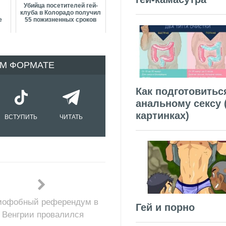
Убийца посетителей гей-
клуба в Колорадо получил
е
55 пожизненных сроков
ОМ ФОРМАТЕ
Как подготовитьс
анальному сексу 
картинках)
ВСТУПИТЬ
ЧИТАТЬ
мофобный референдум в
Гей и порно
Венгрии провалился