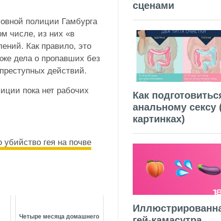
сценами
ловной полиции Гамбурга
м числе, из них «в
ений. Как правило, это
кже дела о пропавших без
 преступных действий.
иции пока нет рабочих
Как подготовитьс
анальному сексу 
картинках)
о убийство гея на почве
Иллюстрированн
о
Четыре месяца домашнего
гей-камасутра