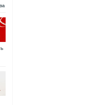
ва
ть