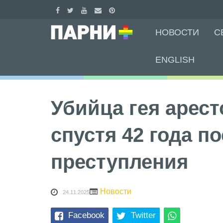
Skip
НОВОСТИ
С
to
content
ENGLISH
Убийца гея арест
спустя 42 года п
преступления
Новости
24.11.2025
Facebook
Twitter