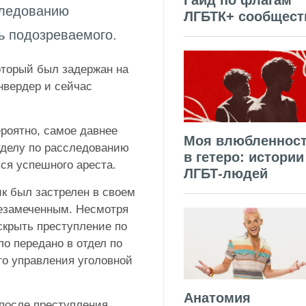
Гайд по флагам
следованию
ЛГБТК+ сообщест
ь подозреваемого.
оторый был задержан на
нвердер и сейчас
роятно, самое давнее
Моя влюбленнос
тделу по расследованию
в гетеро: истории
ся успешного ареста.
ЛГБТ-людей
ик был застрелен в своем
незамеченным. Несмотря
скрыть преступление по
ло передано в отдел по
о управления уголовной
Анатомия
после преступления,