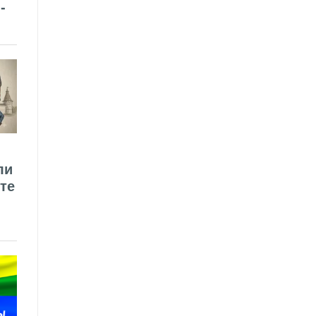
-
ли
те