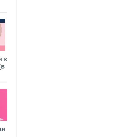
я к
(в
ая