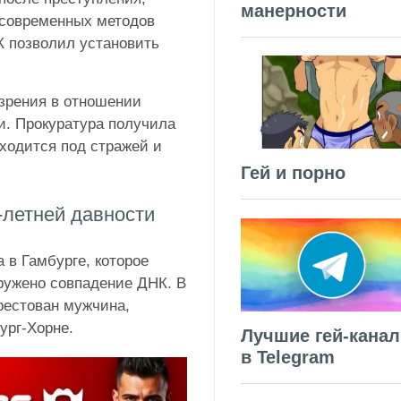
манерности
 современных методов
К позволил установить
зрения в отношении
и. Прокуратура получила
аходится под стражей и
Гей и порно
-летней давности
 в Гамбурге, которое
аружено совпадение ДНК. В
рестован мужчина,
ург-Хорне.
Лучшие гей-кана
в Telegram