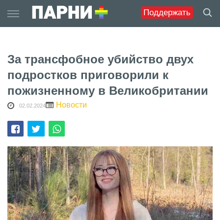
Skip
Поддержать
to
content
За трансфобное убийство двух
подростков приговорили к
пожизненному в Великобритании
Новости
02.02.2024