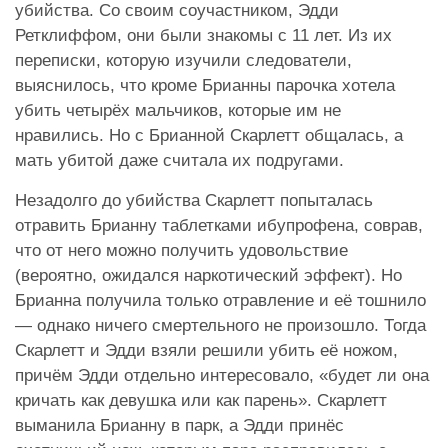
убийства. Со своим соучастником, Эдди
Ретклиффом, они были знакомы с 11 лет. Из их
переписки, которую изучили следователи,
выяснилось, что кроме Брианны парочка хотела
убить четырёх мальчиков, которые им не
нравились. Но с Брианной Скарлетт общалась, а
мать убитой даже считала их подругами.
Незадолго до убийства Скарлетт попыталась
отравить Брианну таблетками ибупрофена, соврав,
что от него можно получить удовольствие
(вероятно, ожидался наркотический эффект). Но
Брианна получила только отравление и её тошнило
— однако ничего смертельного не произошло. Тогда
Скарлетт и Эдди взяли решили убить её ножом,
причём Эдди отдельно интересовало, «будет ли она
кричать как девушка или как парень». Скарлетт
выманила Брианну в парк, а Эдди принёс