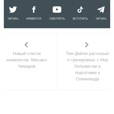
ЧИТАТЬ
НРАВИТСЯ
СМОТРЕТЬ
ВСТУПИТЬ
ЧИТАТЬ
Новый список
Том Дейли рассказал
иноагентов: Михаил
о тренировках с Ноа
Чимаров
Уильямсом и
подготовке к
Олимпиаде