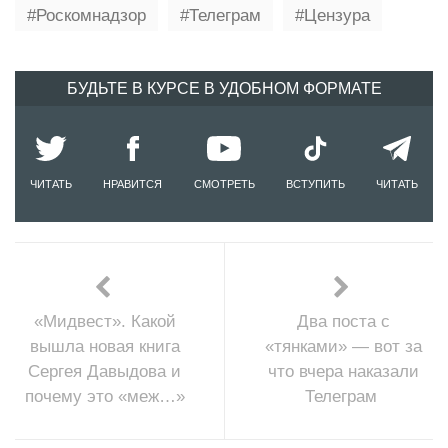
Роскомнадзор
Телеграм
Цензура
БУДЬТЕ В КУРСЕ В УДОБНОМ ФОРМАТЕ
ЧИТАТЬ
НРАВИТСЯ
СМОТРЕТЬ
ВСТУПИТЬ
ЧИТАТЬ
«Мидвест». Какой
Два поста с
вышла новая книга
«тянками» — вот за
Сергея Давыдова и
что вчера наказали
почему это «меж…»
Телеграм