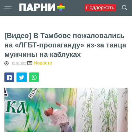
Skip
Поддержать
to
content
[Видео] В Тамбове пожаловались
на «ЛГБТ-пропаганду» из-за танца
мужчины на каблуках
Новости
15.03.2024