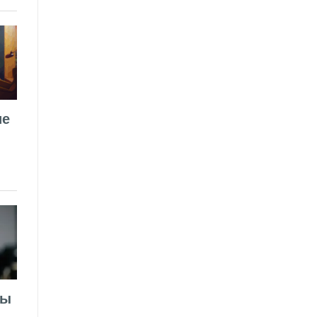
ие
лы