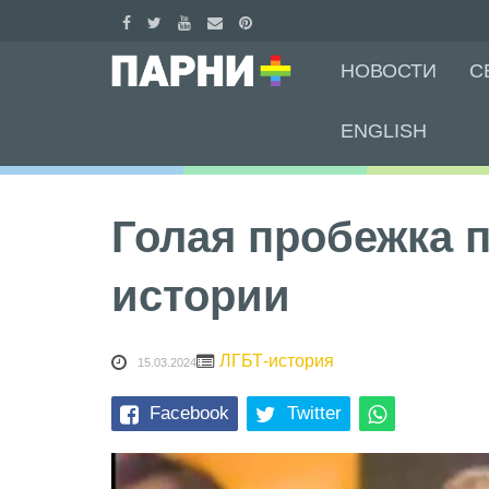
Skip
НОВОСТИ
С
to
content
ENGLISH
Голая пробежка 
истории
ЛГБТ-история
15.03.2024
Facebook
Twitter