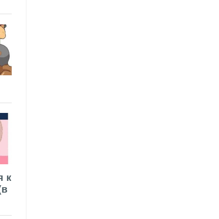
я к
(в