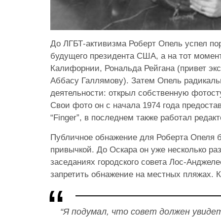
До ЛГБТ-активизма Роберт Опель успел по
будущего президента США, а на тот момен
Калифорнии, Рональда Рейгана (привет эк
Аббасу Галлямову). Затем Опель радикаль
деятельности: открыл собственную фотосту
Свои фото он с начала 1974 года предоста
“Finger”, в последнем также работал редак
Публичное обнажение для Роберта Опеля б
привычкой. До Оскара он уже несколько ра
заседаниях городского совета Лос-Анджеле
запретить обнажение на местных пляжах. К
“Я подумал, что совет должен увиде