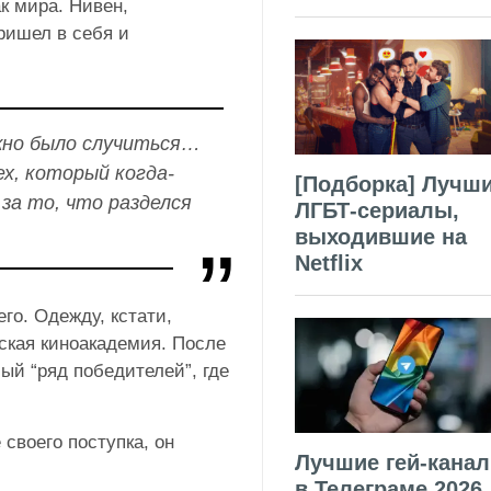
к мира. Нивен,
ришел в себя и
лжно было случиться…
х, который когда-
[Подборка] Лучш
за то, что разделся
ЛГБТ-сериалы,
выходившие на
Netflix
го. Одежду, кстати,
ская киноакадемия. После
ый “ряд победителей”, где
своего поступка, он
Лучшие гей-кана
в Телеграме 2026