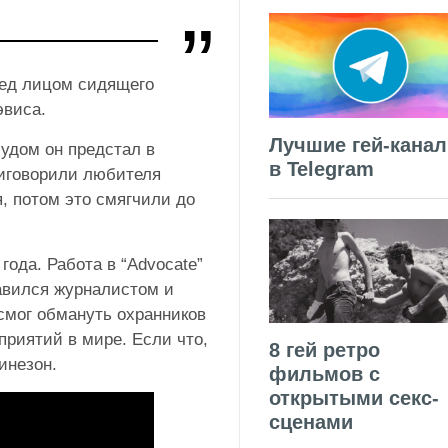
ред лицом сидящего
эвиса.
Лучшие гей-кана
удом он предстал в
в Telegram
иговорили любителя
, потом это смягчили до
года. Работа в “Advocate”
авился журналистом и
смог обмануть охранников
приятий в мире. Если что,
8 гей ретро
инезон.
фильмов с
открытыми секс-
сценами