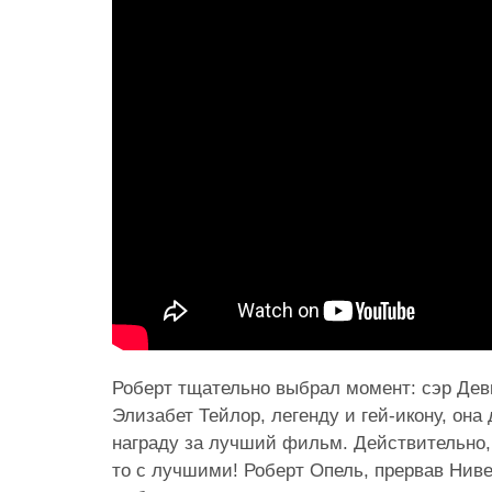
Роберт тщательно выбрал момент: сэр Де
Элизабет Тейлор, легенду и гей-икону, она
награду за лучший фильм. Действительно,
то с лучшими! Роберт Опель, прервав Ниве