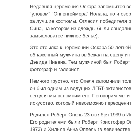
Недавняя церемония Оскара запомнится в
“уловом” “Оппенгеймера” Нолана, но и оз
за лучшие костюмы. Огласил победителя р
Сина, на котором из одежды были сандалии
замысловатое нижнее белье).
Это отсылка к церемонии Оскара 50-летней
обнаженный мужчина выбежал на сцену и 
Дэвида Нивена. Тем мужчиной был Роберт
фотограф и галерист.
Немного грустно, что Опеля запомнили толь
он был одним из ведущих ЛГБТ-активистов
сегодня мы вспомним его. Поговорим мы и 
искусство, который невозможно переоценит
Родился Роберт Опель 23 октября 1939 в 
Его родителями были Роберт Кристофер Оп
1973) и Хильда Анна Оппель (в девичестве З