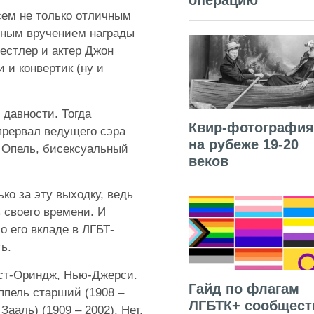
операцию
сем не только отличным
орным вручением награды
естлер и актер Джон
 и конвертик (ну и
 давности. Тогда
Квир-фотография
прервал ведущего сэра
на рубеже 19-20
 Опель, бисексуальный
веков
ко за эту выходку, ведь
 своего времени. И
о его вкладе в ЛГБТ-
ь.
Ист-Ориндж, Нью-Джерси.
Гайд по флагам
пель старший (1908 –
ЛГБТК+ сообщест
ааль) (1909 – 2002). Нет,