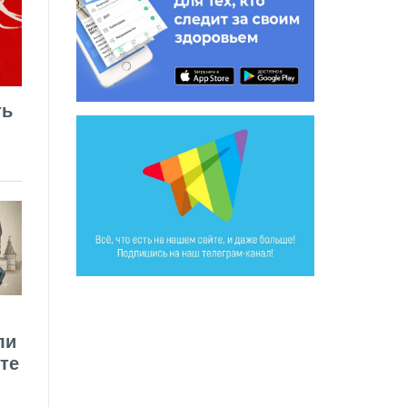
ть
ли
те