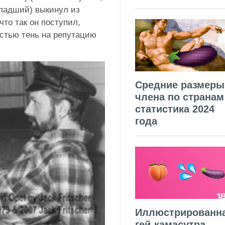
ладший) выкинул из
то так он поступил,
остью тень на репутацию
Средние размеры
члена по странам
статистика 2024
года
Иллюстрированн
гей-камасутра