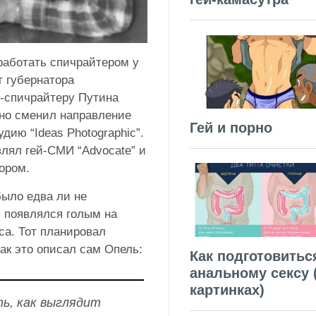
работать спичрайтером у
т губернатора
с-спичрайтеру Путина
но сменил направление
Гей и порно
дию “Ideas Photographic”.
влял гей-СМИ “Advocate” и
тором.
ыло едва ли не
з появлялся голым на
са. Тот планировал
ак это описал сам Опель:
Как подготовитьс
анальному сексу 
картинках)
ть, как выглядит