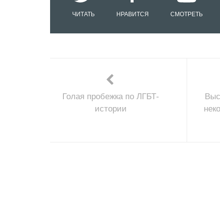
ЧИТАТЬ
НРАВИТСЯ
СМОТРЕТЬ
Голая пробежка по ЛГБТ-
Выс
истории
нек