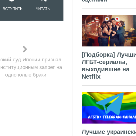
ВСТУПИТЬ
ЧИТАТЬ
[Подборка] Лучш
окий суд Японии признал
ЛГБТ-сериалы,
онституционным запрет на
выходившие на
однополые браки
Netflix
Лучшие украинск