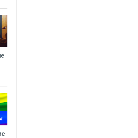
ие
ие