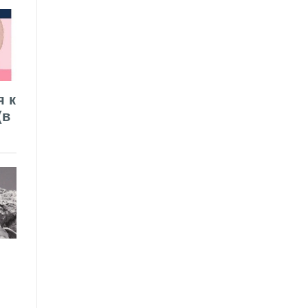
я к
(в