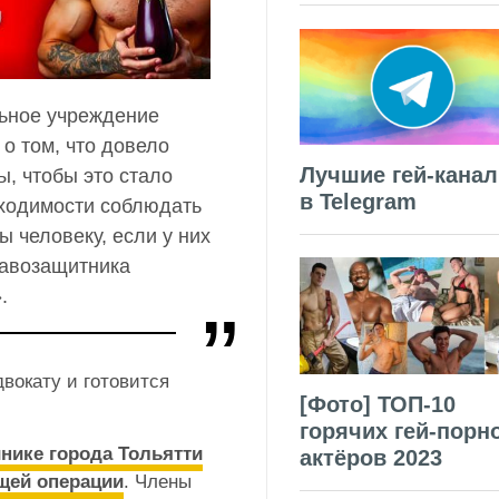
льное учреждение
о том, что довело
Лучшие гей-кана
ы, чтобы это стало
в Telegram
бходимости соблюдать
ы человеку, если у них
авозащитника
.
вокату и готовится
[Фото] ТОП-10
горячих гей-порн
инике города Тольятти
актёров 2023
щей операции
. Члены