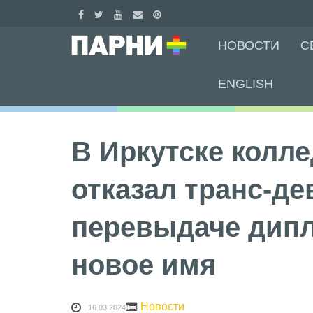
Skip
НОВОСТИ
С
to
content
ENGLISH
В Иркутске колл
отказал транс-де
перевыдаче дипл
новое имя
Новости
16.03.2024