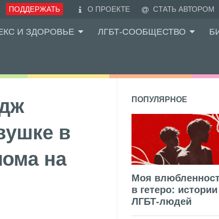
ПОДДЕРЖАТЬ
О ПРОЕКТЕ
СТАТЬ АВТОРОМ
ЕКС И ЗДОРОВЬЕ
ЛГБТ-СООБЩЕСТВО
Б
едж
ПОПУЛЯРНОЕ
вушке в
ома на
Моя влюбленнос
в гетеро: истории
ЛГБТ-людей