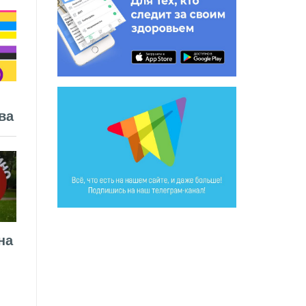
ва
на