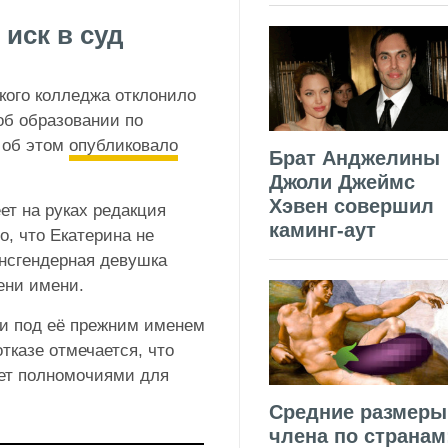
иск в суд
кого колледжа отклонило
об образовании по
 об этом
опубликовало
Брат Анджелины
Джоли Джеймс
Хэвен совершил
ет на руках редакция
каминг-аут
о, что Екатерина не
ансгендерная девушка
мени имени.
ки под её прежним именем
тказе отмечается, что
ает полномочиями для
Средние размеры
члена по странам