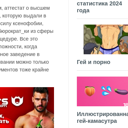
статистика 2024
, аттестат о высшем
года
, которую выдали в
 силу ксенофобии,
 бюрократ_ки из сферы
цедуре. Все это
ложности, когда
бное заведение в
Гей и порно
овании можно только
ументов тоже крайне
Иллюстрированн
гей-камасутра