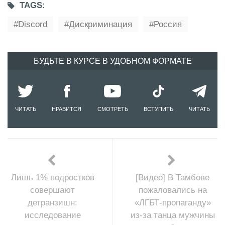
TAGS:
Discord
Дискриминация
Россия
БУДЬТЕ В КУРСЕ В УДОБНОМ ФОРМАТЕ
ЧИТАТЬ
НРАВИТСЯ
СМОТРЕТЬ
ВСТУПИТЬ
ЧИТАТЬ
Лишь 1% подростков
[Видео] В Тамбове
совершают
пожаловались на
детранзишн:
«ЛГБТ-пропаганду»
исследование
из-за танца мужчины