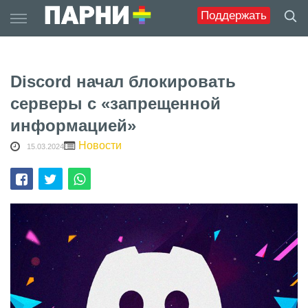
Skip
Поддержать
to
content
Discord начал блокировать
серверы с «запрещенной
информацией»
Новости
15.03.2024