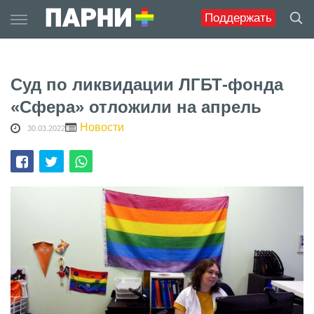
Skip
Поддержать
to
content
Суд по ликвидации ЛГБТ-фонда
«Сфера» отложили на апрель
Новости
30.03.2022