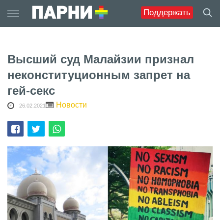
Skip
Поддержать
to
content
Высший суд Малайзии признал
неконституционным запрет на
гей-секс
Новости
26.02.2021