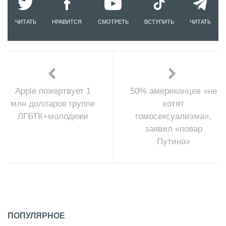
ЧИТАТЬ
НРАВИТСЯ
СМОТРЕТЬ
ВСТУПИТЬ
ЧИТАТЬ
Apple пожертвует 1
50% американцев «не
млн долларов группе
хотят
ЛГБТК+молодежи
гомосексуализма»,
заявил «повар
Путина»
ПОПУЛЯРНОЕ