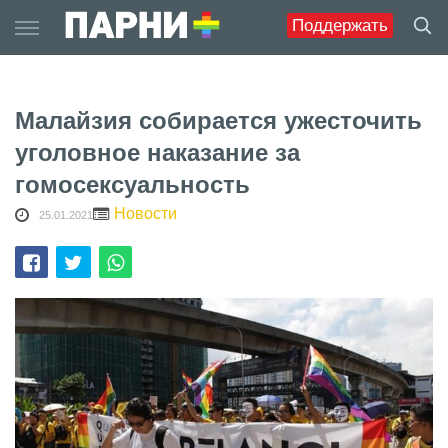
Skip
Поддержать
to
content
Малайзия собирается ужесточить
уголовное наказание за
гомосексуальность
Новости
25.01.2021