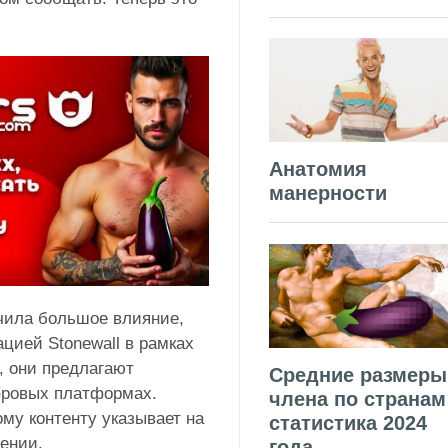
Анатомия
манерности
учила большое влияние,
ацией Stonewall в рамках
, они предлагают
Средние размеры
фровых платформах.
члена по странам
ому контенту указывает на
статистика 2024
лении.
года