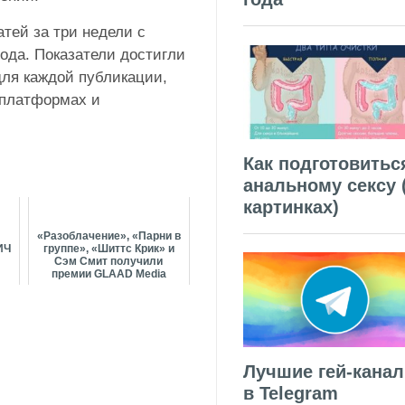
атей за три недели с
года. Показатели достигли
для каждой публикации,
-платформах и
Как подготовитьс
анальному сексу 
картинках)
«Разоблачение», «Парни в
ИЧ
группе», «Шиттс Крик» и
Сэм Смит получили
премии GLAAD Media
Awards
Лучшие гей-кана
в Telegram