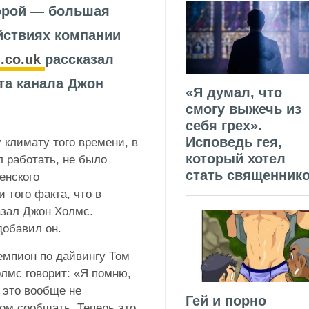
торой — большая
йствиях компании
m.co.uk
рассказал
та канала Джон
«Я думал, что
смогу выжечь из
себя грех».
Исповедь гея,
 климату того времени, в
который хотел
л работать, не было
стать священник
енского
 того факта, что в
азал Джон Холмс.
добавил он.
емпион по дайвингу Том
олмс говорит: «Я помню,
 это вообще не
Гей и порно
ом сообщать. Теперь это