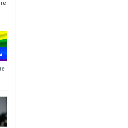
те
ие