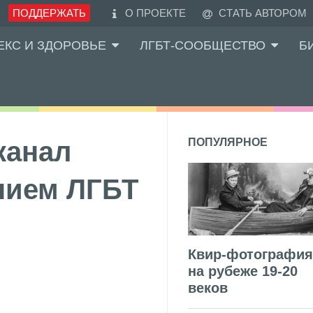
ПОДДЕРЖАТЬ
О ПРОЕКТЕ
СТАТЬ АВТОРОМ
ЕКС И ЗДОРОВЬЕ
ЛГБТ-СООБЩЕСТВО
Б
канал
ПОПУЛЯРНОЕ
нием ЛГБТ
Квир-фотография
на рубеже 19-20
веков