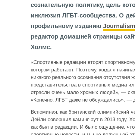
сознательную политику, цель ко
инклюзия ЛГБТ-сообщества. О де
профильному изданию
Journalis
редактор домашней страницы сай
Холмс.
«Спортивные редакции вторят спортивному
котором работают. Поэтому, когда я начина
никакого реального осознания отсутствия ж
представительства в спортивных медиа или
отрасли очень мало хромых людей», — ск
«Конечно, ЛГБТ даже не обсуждались», — 
Вспоминая, как британский олимпийский ч
Дейли совершил каминг-аут в 2013 году, Х
как был в редакции. И было ощущение, что
спортивные новости, и мы не должны об эт