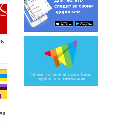
ть
ва