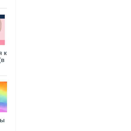
я к
(в
лы