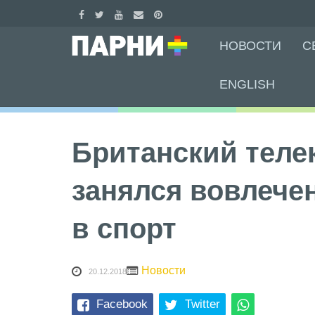
Skip
НОВОСТИ
С
to
content
ENGLISH
Британский теле
занялся вовлече
в спорт
Новости
20.12.2018
Facebook
Twitter