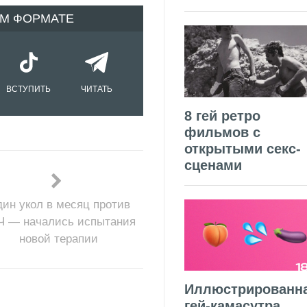
ОМ ФОРМАТЕ
ВСТУПИТЬ
ЧИТАТЬ
8 гей ретро
фильмов с
открытыми секс-
сценами
ин укол в месяц против
Ч — начались испытания
новой терапии
Иллюстрированн
гей-камасутра