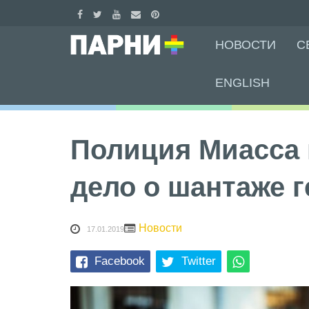
Skip
НОВОСТИ
С
to
content
ENGLISH
Полиция Миасса 
дело о шантаже г
Новости
17.01.2019
Facebook
Twitter