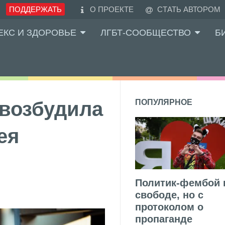
ПОДДЕРЖАТЬ
О ПРОЕКТЕ
СТАТЬ АВТОРОМ
ЕКС И ЗДОРОВЬЕ
ЛГБТ-СООБЩЕСТВО
Б
возбудила
ПОПУЛЯРНОЕ
ея
Политик-фембой 
свободе, но с
протоколом о
пропаганде