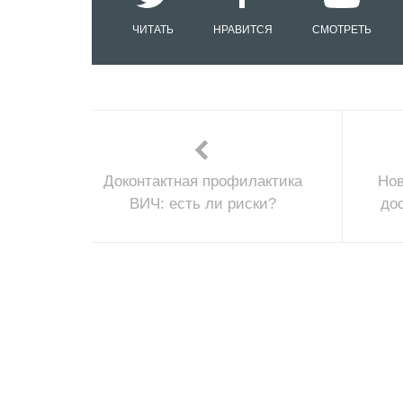
ЧИТАТЬ
НРАВИТСЯ
СМОТРЕТЬ
Доконтактная профилактика
Нов
ВИЧ: есть ли риски?
до