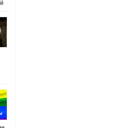
ей
ие