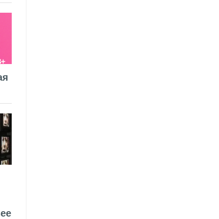
ая
ее