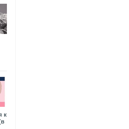
я к
(в