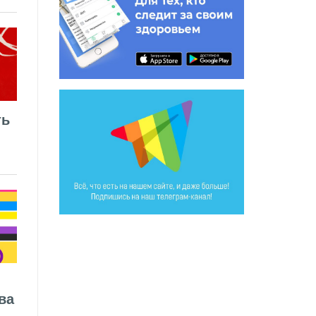
ть
ва