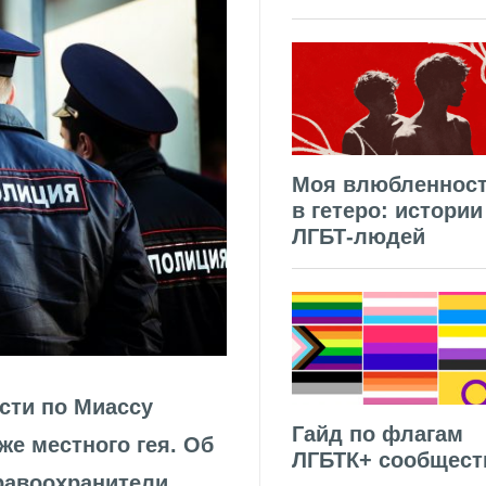
Моя влюбленнос
в гетеро: истории
ЛГБТ-людей
сти по Миассу
Гайд по флагам
же местного гея. Об
ЛГБТК+ сообщест
равоохранители.