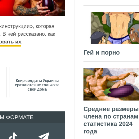
инструкции», которая
 В ней рассказано, как
овать их
.
Гей и порно
л
Квир солдаты Украины
сражаются не только за
о
свои дома
-
Средние размеры
члена по странам
ОМ ФОРМАТЕ
статистика 2024
года