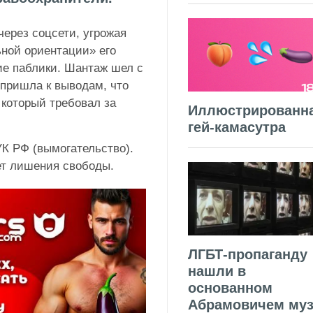
ерез соцсети, угрожая
ьной ориентации» его
ие паблики. Шантаж шел с
 пришла к выводам, что
 который требовал за
Иллюстрированн
гей-камасутра
 УК РФ (вымогательство).
ет лишения свободы.
ЛГБТ-пропаганду
нашли в
основанном
Абрамовичем муз