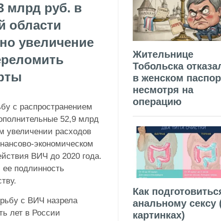
 млрд руб. в
ой области
 но увеличение
Жительнице
ереломить
Тобольска отказа
ерты
в женском паспор
несмотря на
операцию
ьбу с распространением
ополнительные 52,9 млрд
ом увеличении расходов
инансово-экономическом
ействия ВИЧ до 2020 года.
; ее подлинность
тву.
Как подготовитьс
рьбу с ВИЧ назрела
анальному сексу 
ть лет в России
картинках)