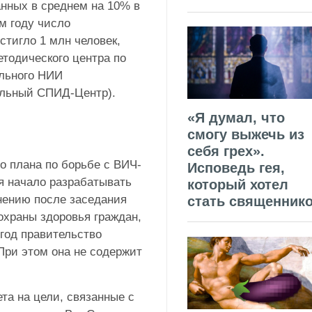
нных в среднем на 10% в
м году число
тигло 1 млн человек,
тодического центра по
льного НИИ
альный СПИД-Центр).
«Я думал, что
смогу выжечь из
себя грех».
о плана по борьбе с ВИЧ-
Исповедь гея,
я начало разрабатывать
который хотел
нению после заседания
стать священник
охраны здоровья граждан,
 год правительство
ри этом она не содержит
та на цели, связанные с