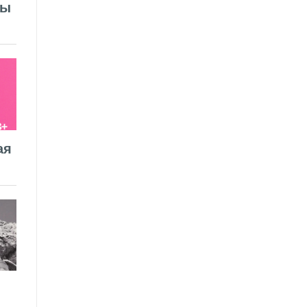
лы
ая