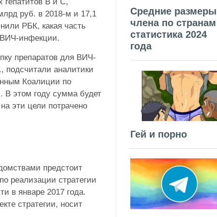
 гепатитов B и C,
Средние размеры
млрд руб. в 2018-м и 17,1
члена по странам
чнили РБК, какая часть
статистика 2024
 ВИЧ-инфекции.
года
упку препаратов для ВИЧ-
, подсчитали аналитики
нным Коалиции по
. В этом году сумма будет
 на эти цели потрачено
Гей и порно
едомствами предстоит
по реализации стратегии
и в январе 2017 года.
кте стратегии, носит