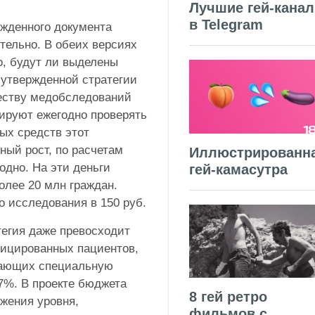
Лучшие гей-кана
в Telegram
ржденного документа
тельно. В обеих версиях
о, будут ли выделены
и утвержденной стратегии
честву медобследований
нируют ежегодно проверять
ых средств этот
ный рост, по расчетам
Иллюстрированн
одно. На эти деньги
гей-камасутра
олее 20 млн граждан.
о исследования в 150 руб.
тегия даже превосходит
фицированных пациентов,
чающих специальную
,7%. В проекте бюджета
8 гей ретро
жения уровня,
фильмов с