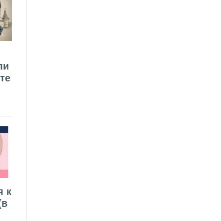
ли
те
я к
(в