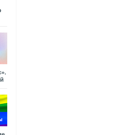
о
».
ей
ие