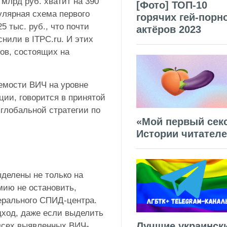
млрд руб. хватит на 390
[Фото] ТОП-10
улярная схема первого
горячих гей-порн
5 тыс. руб., что почти
актёров 2023
нили в ITPC.ru. И этих
ов, состоящих на
яемости ВИЧ на уровне
ии, говорится в принятой
глобальной стратегии по
«Мой первый секс
Истории читател
делены не только на
мию не остановить,
ерального СПИД-центра.
дход, даже если выделить
Лучшие украинск
 всех выявленных ВИЧ-