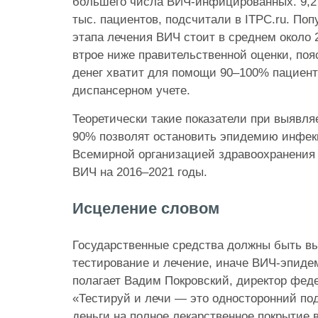
большего числа ВИЧ-инфицированных. 9,2 
тыс. пациентов, подсчитали в ITPC.ru. Поп
этапа лечения ВИЧ стоит в среднем около 2
втрое ниже правительственной оценки, пояс
денег хватит для помощи 90–100% пациент
диспансерном учете.
Теоретически такие показатели при выявл
90% позволят остановить эпидемию инфекц
Всемирной организацией здравоохранения 
ВИЧ на 2016–2021 годы.
Исцеление словом
Государственные средства должны быть вы
тестирование и лечение, иначе ВИЧ-эпиде
полагает Вадим Покровский, директор фед
«Тестируй и лечи — это односторонний по
деньги на полное лекарственное покрытие