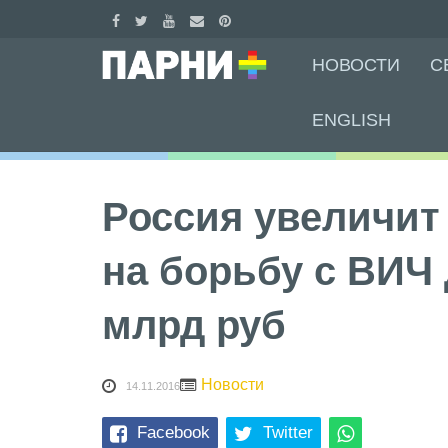
Skip
НОВОСТИ
С
to
content
ENGLISH
Россия увеличит
на борьбу с ВИЧ 
млрд руб
Новости
14.11.2016
Facebook
Twitter