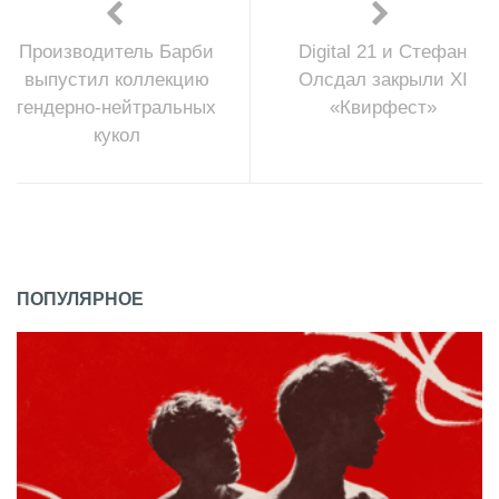
Производитель Барби
Digital 21 и Cтефан
выпустил коллекцию
Олсдал закрыли XI
гендерно-нейтральных
«Квирфест»
кукол
ПОПУЛЯРНОЕ