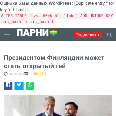
Ошибка базы данных WordPress:
[Duplicate entry '' for
key 'url_hash']
ALTER TABLE `hzsai60ck_blc_links` ADD UNIQUE KEY
`url_hash` (`url_hash`)
Skip
Поддержать
to
content
Президентом Финляндии может
стать открытый гей
Новости
02.02.2024