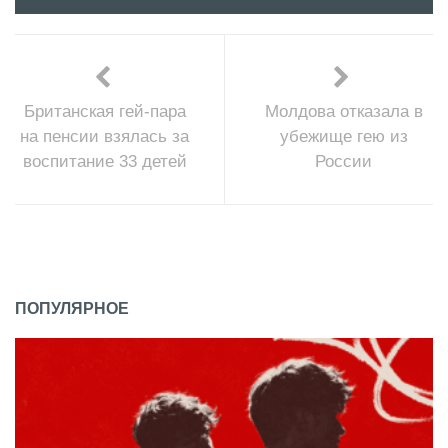
Британская гей-пара
Молдова отказала в
на пенсии взялась за
убежище гею из
воспитание 33 детей
России
ПОПУЛЯРНОЕ