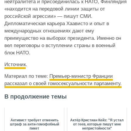
нейтралитета и присоединилась к НАТО, Финляндия
«находится на передовой линии защиты от
российской агрессии» — пишут СМИ.
Дипломатическая карьера Хаависто и опыт в
международных отношениях дают ему
преимущество на выборах президента. Именно он
вел переговоры о вступлении страны в военный
блок НАТО.
Источник
.
Материал по теме:
Премьер-министр Франции
рассказал о своей гомосексуальности парламенту.
В продолжение темы
Активист требует отменить
Актёр Кристиан Кейз: "Я устал
штраф за анти-гомофобный
от геев, которые пишут мне
пикет
непристойности"