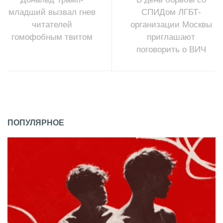
младший вызвал гнев
СПИДом ЛГБТ-
читателей
организации Москвы
гомофобным твитом
приглашают
поговорить о ВИЧ
ПОПУЛЯРНОЕ