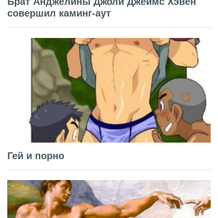
Брат Анджелины Джоли Джеймс Хэвен
совершил каминг-аут
Гей и порно